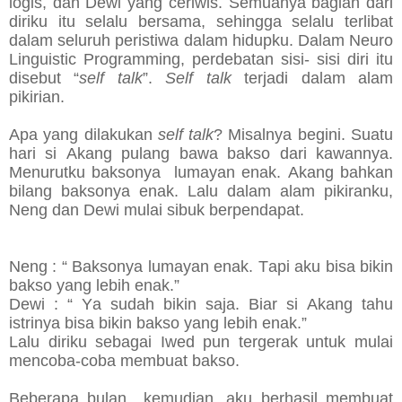
logis, dan Dewi yang ceriwis. Semuanya bagian dari
diriku itu selalu bersama, sehingga selalu terlibat
dalam seluruh peristiwa dalam hidupku. Dalam Neuro
Linguistic Programming, perdebatan sisi- sisi diri itu
disebut “
self talk
”.
Self talk
terjadi dalam alam
pikirian.
Apa yang dilakukan
self talk
? Misalnya begini. Suatu
hari si Akang pulang bawa bakso dari kawannya.
Menurutku baksonya lumayan enak. Akang bahkan
bilang baksonya enak. Lalu dalam alam pikiranku,
Neng dan Dewi mulai sibuk berpendapat.
Neng : “ Baksonya lumayan enak. Tapi aku bisa bikin
bakso yang lebih enak.”
Dewi : “ Ya sudah bikin saja. Biar si Akang tahu
istrinya bisa bikin bakso yang lebih enak.”
Lalu diriku sebagai Iwed pun tergerak untuk mulai
mencoba-coba membuat bakso.
Beberapa bulan kemudian, aku berhasil membuat