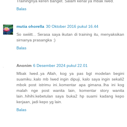
Trainingnya keren banget. Salam kenal ya mbak Iwed.
Balas
mutia ohorella
30 Oktober 2016 pukul 16.44
So swiiitt... Serasa saya ikutan di training itu, menyaksikan
sirnanya prasangka :)
Balas
Anonim
6 Desember 2024 pukul 22.01
Mbak Iwed..ya Allah, kog ya pas bgt modelan begini
suamiku..kalo mb Iwed ingin dipuji, kalo saya ingin sekali2
mbok post istrimu ini..komentar apa gimana..lha ini kog
malah nge post wanita lain, komentar story wanita
lain..hihihi.kebetulan saya buka2 hp suami kadang kepo
kerjaan, jadi kepo yg lain.
Balas