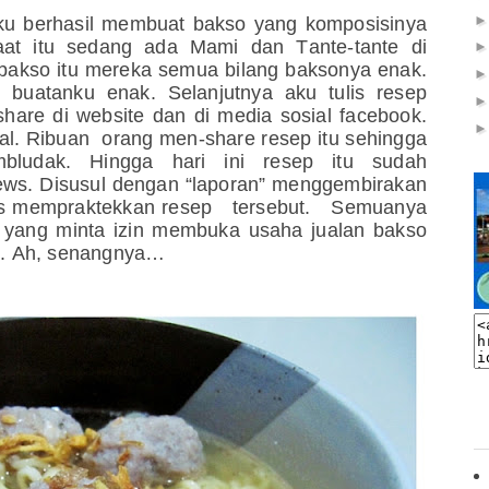
u berhasil membuat bakso yang komposisinya
aat itu sedang ada Mami dan Tante-tante di
bakso itu mereka semua bilang baksonya enak.
 buatanku enak. Selanjutnya aku tulis resep
share di website dan di media sosial facebook.
iral. Ribuan orang men-share resep itu sehingga
bludak. Hingga hari ini resep itu sudah
ws. Disusul dengan “laporan” menggembirakan
ses mempraktekkan resep tersebut. Semuanya
yang minta izin membuka usaha jualan bakso
. Ah, senangnya…