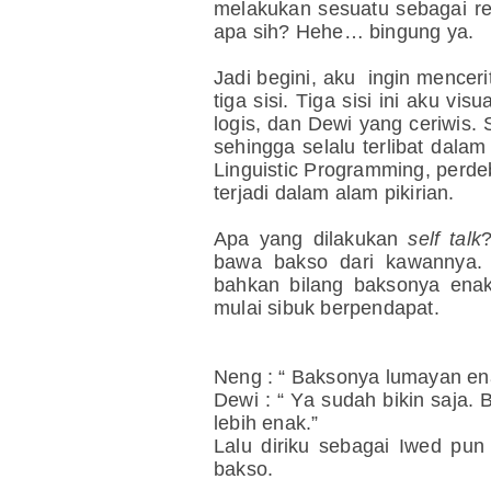
melakukan sesuatu sebagai re
apa sih? Hehe… bingung ya.
Jadi begini, aku ingin mencer
tiga sisi. Tiga sisi ini aku vi
logis, dan Dewi yang ceriwis. 
sehingga selalu terlibat dala
Linguistic Programming, perdebat
terjadi dalam alam pikirian.
Apa yang dilakukan
self talk
?
bawa bakso dari kawannya.
bahkan bilang baksonya enak
mulai sibuk berpendapat.
Neng : “ Baksonya lumayan ena
Dewi : “ Ya sudah bikin saja. B
lebih enak.”
Lalu diriku sebagai Iwed pu
bakso.