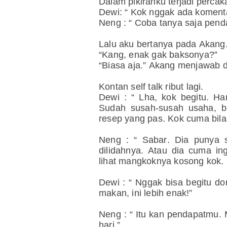
Dalam pikiranku terjadi percak
Dewi: “ Kok nggak ada koment
Neng : “ Coba tanya saja pend
Lalu aku bertanya pada Akang
“Kang, enak gak baksonya?”
“Biasa aja.” Akang menjawab 
Kontan self talk ribut lagi.
Dewi : “ Lha, kok begitu. H
Sudah susah-susah usaha, b
resep yang pas. Kok cuma bilan
Neng : “ Sabar. Dia punya 
dilidahnya. Atau dia cuma i
lihat mangkoknya kosong kok.
Dewi : “ Nggak bisa begitu do
makan, ini lebih enak!”
Neng : “ Itu kan pendapatmu.
hari.”