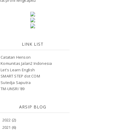
hat profil lengkapku
LINK LIST
Catatan Henson
Komunitas Jalan2 Indonesia
Let's Learn English
SMART STEP dot COM
Sutedja Saputra
TM-UNSRI '89
ARSIP BLOG
2022
(2)
►
2021
(6)
►