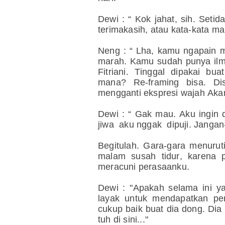
Dewi : “ Kok jahat, sih. Seti
terimakasih, atau kata-kata m
Neng : “ Lha, kamu ngapain m
marah. Kamu sudah punya ilmun
Fitriani. Tinggal dipakai b
mana? Re-framing bisa. Di
mengganti ekspresi wajah Aka
Dewi : “ Gak mau. Aku ingin d
jiwa aku nggak dipuji. Jangan-
Begitulah. Gara-gara menurut
malam susah tidur, karena 
meracuni perasaanku.
Dewi : "Apakah selama ini ya
layak untuk mendapatkan pen
cukup baik buat dia dong. Dia
tuh di sini..."