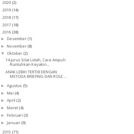
2020
(2)
►
2019
(14)
►
2018
(17)
►
2017
(18)
►
2016
(38)
▼
Desember
(1)
►
November
(8)
►
Oktober
(2)
▼
14 Jurus Silat Lidah, Cara Ampuh
Runtuhkan Keyakin...
ANAK LEBIH TERTIB DENGAN
METODA BRIEFING DAN ROLE ...
Agustus
(5)
►
Mei
(4)
►
April
(2)
►
Maret
(4)
►
Februari
(3)
►
Januari
(9)
►
2015
(71)
►