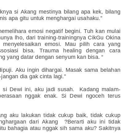
daknya si Akang mestinya bilang apa kek, bilang
anis apa gitu untuk menghargai usahaku.”
emelihara emosi negatif begini. Tuh kan mulai
ya lho, dari training-trainingnya CikGu Okina
uat menyelesaikan emosi. Mau pilih cara yang
ssosiasi bisa. Trauma healing dengan cara
ng yang datar dengan senyum kan bisa. “
ipuji. Aku ingin dihargai. Masak sama belahan
jangan dia gak cinta lagi.”
i si Dewi ini, aku jadi susah. Kadang malam-
perasaan nggak enak. Si Dewi ngoceh terus
ng aku lakukan tidak cukup baik, tidak cukup
ghargaan dari Akang ?Berarti aku ini tidak
 itu bahagia atau nggak sih sama aku? Sakitnya