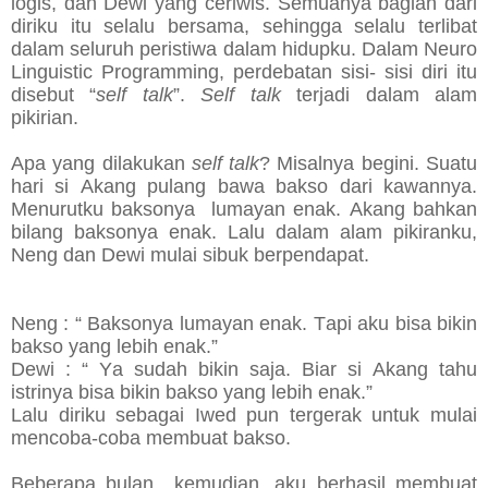
logis, dan Dewi yang ceriwis. Semuanya bagian dari
diriku itu selalu bersama, sehingga selalu terlibat
dalam seluruh peristiwa dalam hidupku. Dalam Neuro
Linguistic Programming, perdebatan sisi- sisi diri itu
disebut “
self talk
”.
Self talk
terjadi dalam alam
pikirian.
Apa yang dilakukan
self talk
? Misalnya begini. Suatu
hari si Akang pulang bawa bakso dari kawannya.
Menurutku baksonya lumayan enak. Akang bahkan
bilang baksonya enak. Lalu dalam alam pikiranku,
Neng dan Dewi mulai sibuk berpendapat.
Neng : “ Baksonya lumayan enak. Tapi aku bisa bikin
bakso yang lebih enak.”
Dewi : “ Ya sudah bikin saja. Biar si Akang tahu
istrinya bisa bikin bakso yang lebih enak.”
Lalu diriku sebagai Iwed pun tergerak untuk mulai
mencoba-coba membuat bakso.
Beberapa bulan kemudian, aku berhasil membuat