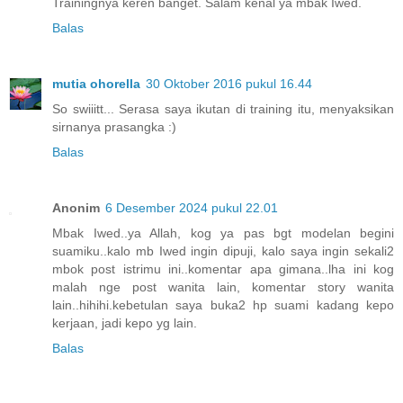
Trainingnya keren banget. Salam kenal ya mbak Iwed.
Balas
mutia ohorella
30 Oktober 2016 pukul 16.44
So swiiitt... Serasa saya ikutan di training itu, menyaksikan
sirnanya prasangka :)
Balas
Anonim
6 Desember 2024 pukul 22.01
Mbak Iwed..ya Allah, kog ya pas bgt modelan begini
suamiku..kalo mb Iwed ingin dipuji, kalo saya ingin sekali2
mbok post istrimu ini..komentar apa gimana..lha ini kog
malah nge post wanita lain, komentar story wanita
lain..hihihi.kebetulan saya buka2 hp suami kadang kepo
kerjaan, jadi kepo yg lain.
Balas