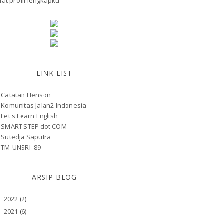
hat profil lengkapku
LINK LIST
Catatan Henson
Komunitas Jalan2 Indonesia
Let's Learn English
SMART STEP dot COM
Sutedja Saputra
TM-UNSRI '89
ARSIP BLOG
2022
(2)
►
2021
(6)
►