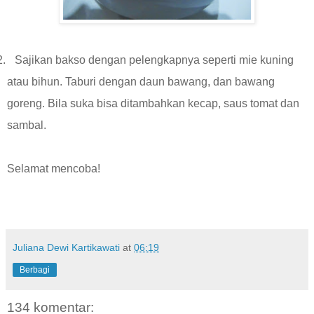
2.
Sajikan bakso dengan pelengkapnya seperti mie kuning
atau bihun. Taburi dengan daun bawang, dan bawang
goreng. Bila suka bisa ditambahkan kecap, saus tomat dan
sambal.
Selamat mencoba!
Juliana Dewi Kartikawati
at
06:19
Berbagi
134 komentar: