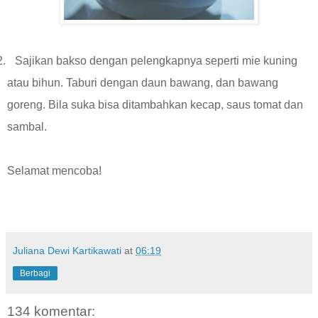
2.
Sajikan bakso dengan pelengkapnya seperti mie kuning
atau bihun. Taburi dengan daun bawang, dan bawang
goreng. Bila suka bisa ditambahkan kecap, saus tomat dan
sambal.
Selamat mencoba!
Juliana Dewi Kartikawati
at
06:19
Berbagi
134 komentar: