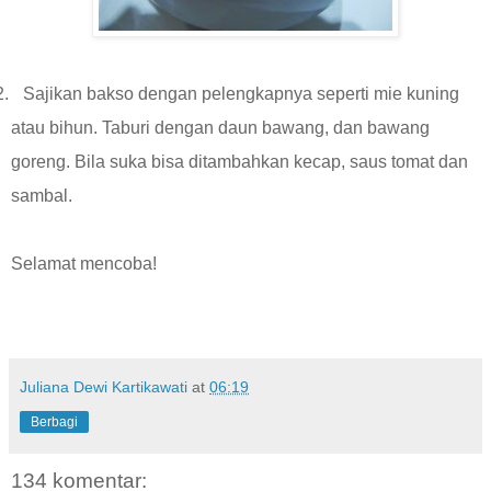
2.
Sajikan bakso dengan pelengkapnya seperti mie kuning
atau bihun. Taburi dengan daun bawang, dan bawang
goreng. Bila suka bisa ditambahkan kecap, saus tomat dan
sambal.
Selamat mencoba!
Juliana Dewi Kartikawati
at
06:19
Berbagi
134 komentar: