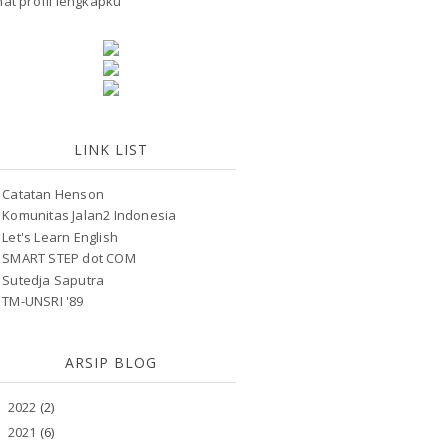
hat profil lengkapku
LINK LIST
Catatan Henson
Komunitas Jalan2 Indonesia
Let's Learn English
SMART STEP dot COM
Sutedja Saputra
TM-UNSRI '89
ARSIP BLOG
2022
(2)
►
2021
(6)
►