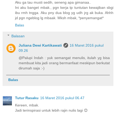
Aku ga tau musti sedih, seneng apa gimanaa..
Ini aku banget mbak., pgn kerja tp tuntutan kewajiban sbgi
ibu rmh tngga. Aku pny dua blog yg udh jrg ak buka. Ahhh
jd pgn ngeblog lg mbaak. Mksh mbak, *penyemangat*
Balas
Balasan
Juliana Dewi Kartikawati
16 Maret 2016 pukul
09.26
@Palupi Indah : yuk semangat menulis, itulah yg bisa
membuat kita jadi orang bermanfaat meskipun berkutat
dirumah saja :-)
Balas
Tutur Rasaku
16 Maret 2016 pukul 06.47
Kereen, mbak.
Jadi terinspirasi untuk lebih rajin nulis lagi 😊