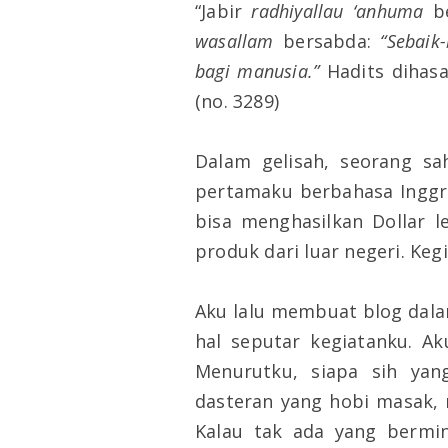
“Jabir
radhiyallau ‘anhuma
b
wasallam
bersabda:
“Sebaik
bagi manusia.”
Hadits dihasa
(no. 3289)
Dalam gelisah, seorang s
pertamaku berbahasa Inggris
bisa menghasilkan Dollar 
produk dari luar negeri. Ke
Aku lalu membuat blog dala
hal seputar kegiatanku. Ak
Menurutku, siapa sih ya
dasteran yang hobi masak, n
Kalau tak ada yang bermin