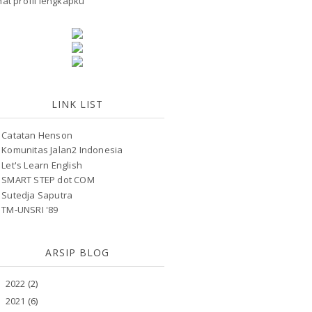
hat profil lengkapku
LINK LIST
Catatan Henson
Komunitas Jalan2 Indonesia
Let's Learn English
SMART STEP dot COM
Sutedja Saputra
TM-UNSRI '89
ARSIP BLOG
2022
(2)
►
2021
(6)
►