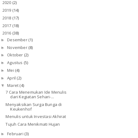
2020
(2)
►
2019
(14)
►
2018
(17)
►
2017
(18)
►
2016
(38)
▼
Desember
(1)
►
November
(8)
►
Oktober
(2)
►
Agustus
(5)
►
Mei
(4)
►
April
(2)
►
Maret
(4)
▼
7 Cara Menemukan Ide Menulis
dari Kegiatan Sehari-...
Menyaksikan Surga Bunga di
Keukenhof
Menulis untuk Investasi Akhirat
Tujuh Cara Menikmati Hujan
Februari
(3)
►