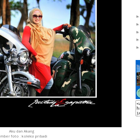
Aku dan Akang
mber foto : koleksi pribadi