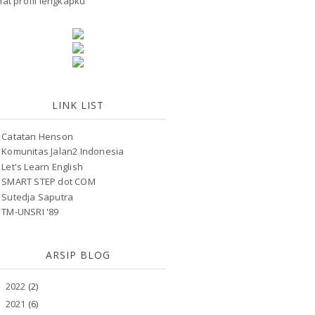
hat profil lengkapku
LINK LIST
Catatan Henson
Komunitas Jalan2 Indonesia
Let's Learn English
SMART STEP dot COM
Sutedja Saputra
TM-UNSRI '89
ARSIP BLOG
2022
(2)
►
2021
(6)
►