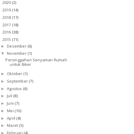
2020
(2)
►
2019
(14)
►
2018
(17)
►
2017
(18)
►
2016
(38)
►
2015
(71)
▼
Desember
(6)
►
November
(1)
▼
Persinggahan Senyaman Rumah
untuk Biker
Oktober
(1)
►
September
(7)
►
Agustus
(6)
►
Juli
(8)
►
Juni
(7)
►
Mei
(10)
►
April
(8)
►
Maret
(5)
►
Februari
(4)
►