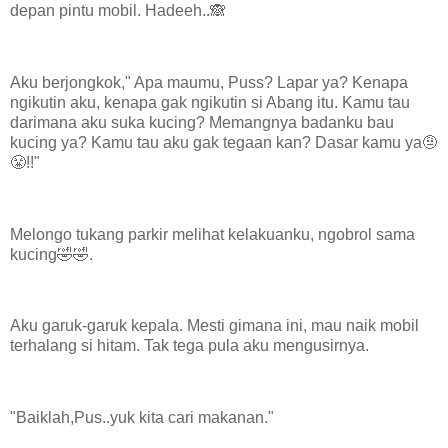
depan pintu mobil. Hadeeh..🙈
Aku berjongkok," Apa maumu, Puss? Lapar ya? Kenapa
ngikutin aku, kenapa gak ngikutin si Abang itu. Kamu tau
darimana aku suka kucing? Memangnya badanku bau
kucing ya? Kamu tau aku gak tegaan kan? Dasar kamu ya🤨
😤!!"
Melongo tukang parkir melihat kelakuanku, ngobrol sama
kucing🤣🤣.
Aku garuk-garuk kepala. Mesti gimana ini, mau naik mobil
terhalang si hitam. Tak tega pula aku mengusirnya.
"Baiklah,Pus..yuk kita cari makanan."