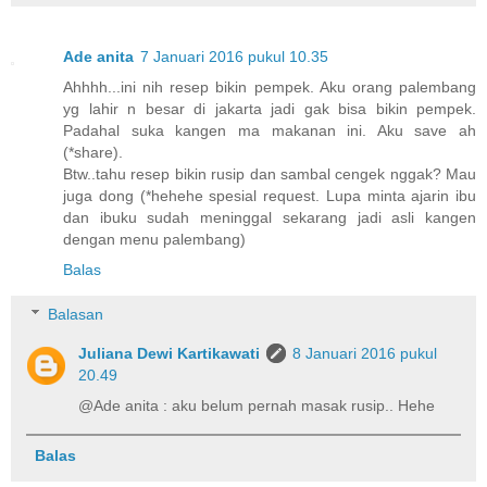
Ade anita
7 Januari 2016 pukul 10.35
Ahhhh...ini nih resep bikin pempek. Aku orang palembang
yg lahir n besar di jakarta jadi gak bisa bikin pempek.
Padahal suka kangen ma makanan ini. Aku save ah
(*share).
Btw..tahu resep bikin rusip dan sambal cengek nggak? Mau
juga dong (*hehehe spesial request. Lupa minta ajarin ibu
dan ibuku sudah meninggal sekarang jadi asli kangen
dengan menu palembang)
Balas
Balasan
Juliana Dewi Kartikawati
8 Januari 2016 pukul
20.49
@Ade anita : aku belum pernah masak rusip.. Hehe
Balas