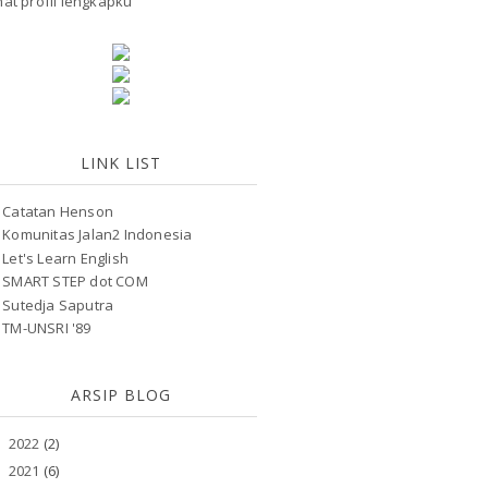
hat profil lengkapku
LINK LIST
Catatan Henson
Komunitas Jalan2 Indonesia
Let's Learn English
SMART STEP dot COM
Sutedja Saputra
TM-UNSRI '89
ARSIP BLOG
2022
(2)
►
2021
(6)
►