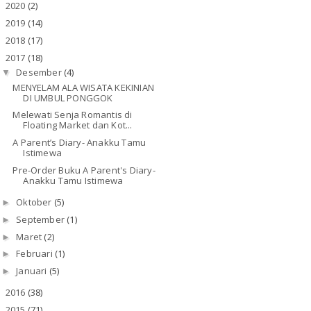
2020
(2)
►
2019
(14)
►
2018
(17)
►
2017
(18)
▼
Desember
(4)
▼
MENYELAM ALA WISATA KEKINIAN
DI UMBUL PONGGOK
Melewati Senja Romantis di
Floating Market dan Kot...
A Parent’s Diary- Anakku Tamu
Istimewa
Pre-Order Buku A Parent's Diary-
Anakku Tamu Istimewa
Oktober
(5)
►
September
(1)
►
Maret
(2)
►
Februari
(1)
►
Januari
(5)
►
2016
(38)
►
2015
(71)
►