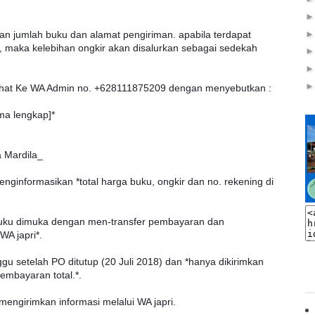
an jumlah buku dan alamat pengiriman. apabila terdapat
ir, maka kelebihan ongkir akan disalurkan sebagai sedekah
p chat Ke WA Admin no. +628111875209 dengan menyebutkan :
ama lengkap]*
a Mardila_
informasikan *total harga buku, ongkir dan no. rekening di
uku dimuka dengan men-transfer pembayaran dan
WA japri*.
ggu setelah PO ditutup (20 Juli 2018) dan *hanya dikirimkan
mbayaran total.*.
mengirimkan informasi melalui WA japri.