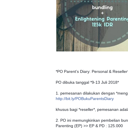
*PO Parent’s Diary: Persona
l & Reseller
PO dibuka tanggal *9-13 Juli 2018*
1. pemesanan dilakukan dengan *mengi
http://bit.ly/
POBukuParentsDiary
khusus bagi *reseller*, pemesanan adal
2. PO ini memungkinkan pembelian bund
Parenting (EP) >> EP & PD : 125.000