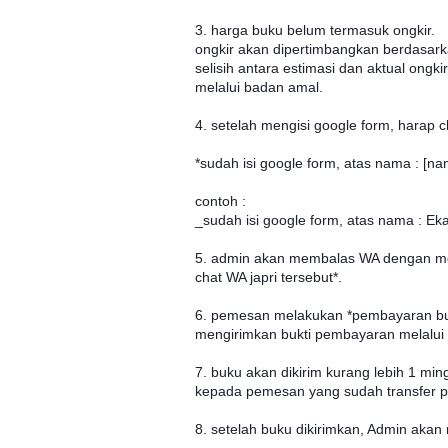
3. harga buku belum termasuk ongkir.
ongkir akan dipertimbangkan berdasark
selisih antara estimasi dan aktual ongk
melalui badan amal.
4. setelah mengisi google form, hara
*sudah isi google form, atas nama : [n
contoh :
_sudah isi google form, atas nama : Ek
5. admin akan membalas WA dengan meng
chat WA japri tersebut*.
6. pemesan melakukan *pembayaran b
mengirimkan bukti pembayaran melalui 
7. buku akan dikirim kurang lebih 1 min
kepada pemesan yang sudah transfer pe
8. setelah buku dikirimkan, Admin akan 