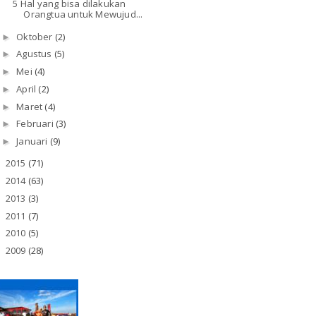
5 Hal yang bisa dilakukan
Orangtua untuk Mewujud...
Oktober
(2)
►
Agustus
(5)
►
Mei
(4)
►
April
(2)
►
Maret
(4)
►
Februari
(3)
►
Januari
(9)
►
2015
(71)
►
2014
(63)
►
2013
(3)
►
2011
(7)
►
2010
(5)
►
2009
(28)
►