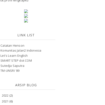
hat profil lengkapku
LINK LIST
Catatan Henson
Komunitas Jalan2 Indonesia
Let's Learn English
SMART STEP dot COM
Sutedja Saputra
TM-UNSRI '89
ARSIP BLOG
2022
(2)
►
2021
(6)
►