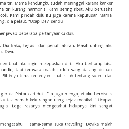
ma tiri. Mama kandungku sudah meninggal karena kanker
tiri kurang harmonis. Kami sering ribut. Aku berusaha
 cocok. Kami pindah dulu itu juga karena keputusan Mama.
ng, dia pelaut. “Ucap Devi sendu.
 menjawab beberapa pertanyaanku dulu.
t. Dia kaku, tegas dan penuh aturan. Masih untung aku
ut Devi.
embuat aku ingin melepaskan diri. Aku berharap bisa
andiri, tapi ternyata malah jodoh yang datang duluan.
. Bibirnya terus tersenyum saat kisah tentang suami dan
aik. Pintar cari duit. Dia juga mengajari aku berbisnis.
Aku tak pernah kekurangan uang sejak menikah.” Ucapan
agia. Lega rasanya mengetahui hidupnya kini sangat
 mengetahui sama-sama suka travelling. Devika malah