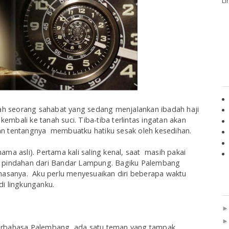
Li
lah seorang sahabat yang sedang menjalankan ibadah haji
 kembali ke tanah suci. Tiba-tiba terlintas ingatan akan
gan tentangnya membuatku hatiku sesak oleh kesedihan.
ma asli). Pertama kali saling kenal, saat
masih pakai
, pindahan dari Bandar Lampung. Bagiku Palembang
hasanya.
Aku perlu menyesuaikan diri beberapa waktu
 di
lingkunganku.
berbahasa Palembang, ada satu teman yang tampak