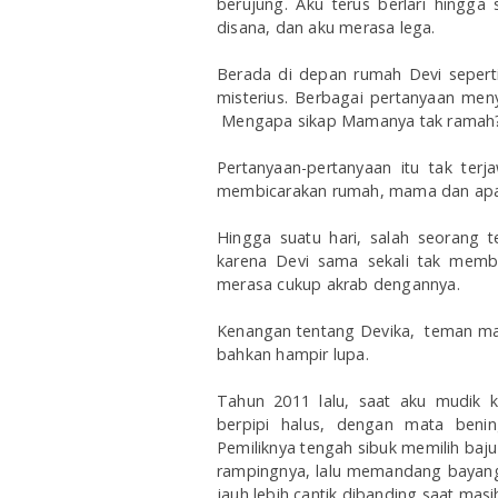
berujung. Aku terus berlari hingg
disana, dan aku merasa lega.
Berada di depan rumah Devi seperti
misterius. Berbagai pertanyaan me
Mengapa sikap Mamanya tak ramah?
Pertanyaan-pertanyaan itu tak ter
membicarakan rumah, mama dan apap
Hingga suatu hari, salah seorang 
karena Devi sama sekali tak membe
merasa cukup akrab dengannya.
Kenangan tentang Devika, teman masa 
bahkan hampir lupa.
Tahun 2011 lalu, saat aku mudik
berpipi halus, dengan mata beni
Pemiliknya tengah sibuk memilih baj
rampingnya, lalu memandang bayangan 
jauh lebih cantik dibanding saat masi