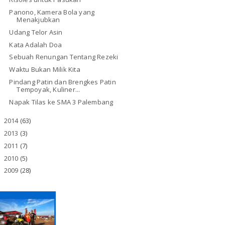
Panono, Kamera Bola yang
Menakjubkan
Udang Telor Asin
Kata Adalah Doa
Sebuah Renungan Tentang Rezeki
Waktu Bukan Milik Kita
Pindang Patin dan Brengkes Patin
Tempoyak, Kuliner...
Napak Tilas ke SMA 3 Palembang
2014
(63)
►
2013
(3)
►
2011
(7)
►
2010
(5)
►
2009
(28)
►