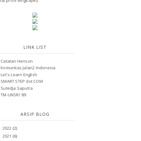
hat profil lengkapku
LINK LIST
Catatan Henson
Komunitas Jalan2 Indonesia
Let's Learn English
SMART STEP dot COM
Sutedja Saputra
TM-UNSRI '89
ARSIP BLOG
2022
(2)
►
2021
(6)
►