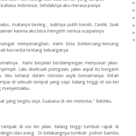
m bahasa Indonesia. Setidaknya aku merasa punya
alus, matanya bening , kulitnya putih bersih. Cantik. Saat
yaman karena aku bisa mengerti semua ucapannya.
sangat menyenangkan. Kami bisa berbincang-bincang
nah bercerita tentang keluarganya
rumahnya. Kami berjalan berdampingan menyusuri jalan
empit. Lalu disebuah pertigaan, jalan aspal itu berganti
u. Aku terlarut dalam obrolan asyik bersamanya. Entah
ai di sebuah tempat yang sepi. Ilalang tinggi di sisi kiri
g menyentakku.
t yang begitu sepi. Suasana di sini misterius.” Batinku.
mpak di sisi kiri jalan. Ilalang tinggi tumbuh rapat di
 dingin dan asing. Di belakangnya tumbuh pohon bambu