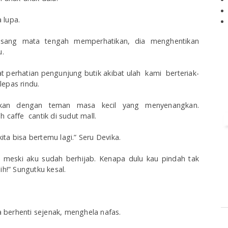
 lupa.
asang mata tengah memperhatikan, dia menghentikan
u.
t perhatian pengunjung butik akibat ulah kami berteriak-
lepas rindu.
mukan dengan teman masa kecil yang menyenangkan.
 caffe cantik di sudut mall.
ta bisa bertemu lagi.” Seru Devika.
 meski aku sudah berhijab. Kenapa dulu kau pindah tak
ih!” Sungutku kesal.
ka berhenti sejenak, menghela nafas.