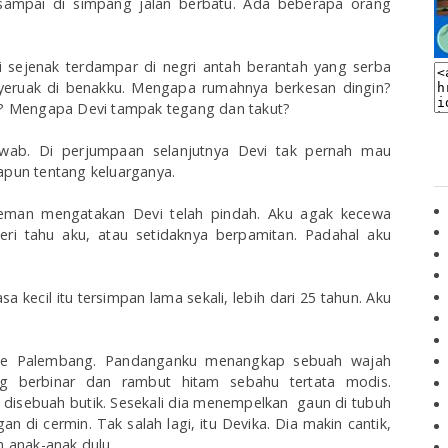
a sampai di simpang jalan berbatu. Ada beberapa orang
 sejenak terdampar di negri antah berantah yang serba
nyeruak di benakku. Mengapa rumahnya berkesan dingin?
 Mengapa Devi tampak tegang dan takut?
jawab. Di perjumpaan selanjutnya Devi tak pernah mau
un tentang keluarganya.
teman mengatakan Devi telah pindah. Aku agak kecewa
ri tahu aku, atau setidaknya berpamitan. Padahal aku
kecil itu tersimpan lama sekali, lebih dari 25 tahun. Aku
 ke Palembang. Pandanganku menangkap sebuah wajah
ng berbinar dan rambut hitam sebahu tertata modis.
u disebuah butik. Sesekali dia menempelkan gaun di tubuh
di cermin. Tak salah lagi, itu Devika. Dia makin cantik,
h anak-anak dulu.