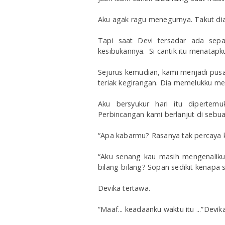
Aku agak ragu menegurnya. Takut dia
Tapi saat Devi tersadar ada sep
kesibukannya. Si cantik itu menatapk
Sejurus kemudian, kami menjadi pusa
teriak kegirangan. Dia memelukku me
Aku bersyukur hari itu diperte
Perbincangan kami berlanjut di sebuah
“Apa kabarmu? Rasanya tak percaya ki
“Aku senang kau masih mengenaliku
bilang-bilang? Sopan sedikit kenapa s
Devika tertawa.
“Maaf... keadaanku waktu itu ...”Devi