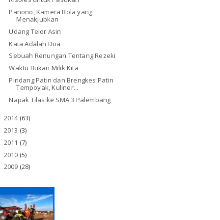
Panono, Kamera Bola yang
Menakjubkan
Udang Telor Asin
Kata Adalah Doa
Sebuah Renungan Tentang Rezeki
Waktu Bukan Milik Kita
Pindang Patin dan Brengkes Patin
Tempoyak, Kuliner...
Napak Tilas ke SMA 3 Palembang
2014
(63)
►
2013
(3)
►
2011
(7)
►
2010
(5)
►
2009
(28)
►