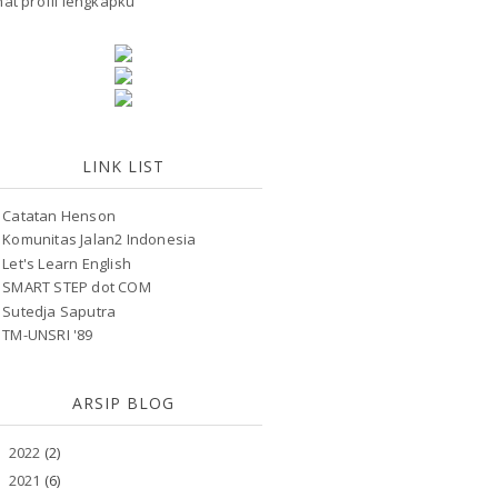
hat profil lengkapku
LINK LIST
Catatan Henson
Komunitas Jalan2 Indonesia
Let's Learn English
SMART STEP dot COM
Sutedja Saputra
TM-UNSRI '89
ARSIP BLOG
2022
(2)
►
2021
(6)
►