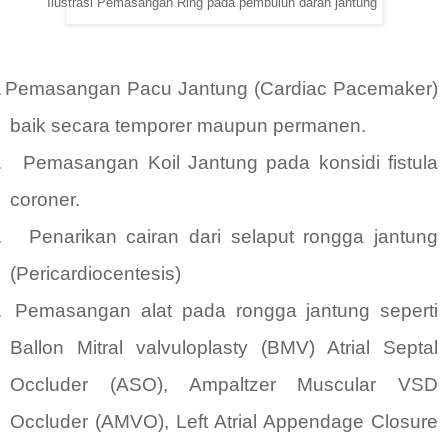
Ilustrasi Pemasangan Ring pada pembuluh darah jantung
.
Pemasangan Pacu Jantung (Cardiac Pacemaker)
baik secara temporer maupun permanen.
.
Pemasangan Koil Jantung pada konsidi fistula
coroner.
.
Penarikan cairan dari selaput rongga jantung
(Pericardiocentesis)
.
Pemasangan alat pada rongga jantung seperti
Ballon Mitral valvuloplasty (BMV) Atrial Septal
Occluder (ASO), Ampaltzer Muscular VSD
Occluder (AMVO), Left Atrial Appendage Closure