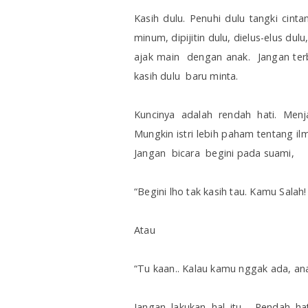
Kasih dulu. Penuhi dulu tangki cint
minum, dipijitin dulu, dielus-elus dul
ajak main
dengan anak.
Jangan ter
kasih dulu
baru minta.
Kuncinya adalah rendah hati. Menja
Mungkin istri lebih paham tentang il
Jangan
bicara begini pada suami,
“Begini lho tak kasih tau. Kamu Salah!
Atau
“Tu kaan.. Kalau kamu nggak ada, an
Jangan lakukan hal itu. Rendah hati