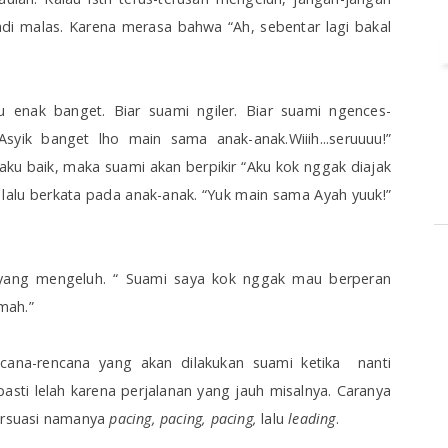
adi malas. Karena merasa bahwa “Ah, sebentar lagi bakal
u enak banget. Biar suami ngiler. Biar suami ngences-
 Asyik banget lho main sama anak-anak.Wiiih...seruuuu!”
ilaku baik, maka suami akan berpikir “Aku kok nggak diajak
lalu berkata pada anak-anak. “Yuk main sama Ayah yuuk!”
i yang mengeluh. “ Suami saya kok nggak mau berperan
mah.”
ncana-rencana yang akan dilakukan suami ketika nanti
asti lelah karena perjalanan yang jauh misalnya.
Caranya
persuasi namanya
pacing, pacing, pacing,
lalu
leading
.