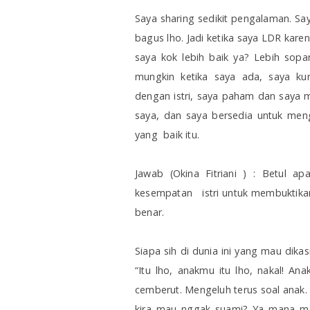
Saya sharing sedikit pengalaman. S
bagus lho. Jadi ketika saya LDR karen
saya kok lebih baik ya? Lebih sopan
mungkin ketika saya ada, saya kur
dengan istri, saya paham dan saya m
saya, dan saya bersedia untuk men
yang
baik itu.
Jawab (Okina Fitriani ) : Betul 
kesempatan
istri untuk membuktik
benar.
Siapa sih di dunia ini yang mau dikas
“Itu lho, anakmu itu lho, nakal! A
cemberut. Mengeluh terus soal anak.
kira mau nggak suami? Ya mana maul