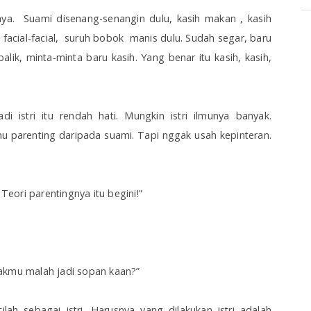
anya. Suami disenang-senangin dulu, kasih makan , kasih
u, facial-facial, suruh bobok
manis dulu. Sudah segar, baru
balik, minta-minta baru kasih. Yang benar itu kasih, kasih,
di istri itu rendah hati. Mungkin istri ilmunya banyak.
mu parenting daripada suami. Tapi nggak usah kepinteran.
 Teori parentingnya itu begini!”
akmu malah jadi sopan kaan?”
lah sebagai istri. Harusnya yang dilakukan istri adalah