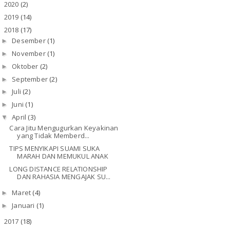
2020
(2)
►
2019
(14)
►
2018
(17)
▼
Desember
(1)
►
November
(1)
►
Oktober
(2)
►
September
(2)
►
Juli
(2)
►
Juni
(1)
►
April
(3)
▼
Cara Jitu Mengugurkan Keyakinan
yang Tidak Memberd...
TIPS MENYIKAPI SUAMI SUKA
MARAH DAN MEMUKUL ANAK
LONG DISTANCE RELATIONSHIP
DAN RAHASIA MENGAJAK SU...
Maret
(4)
►
Januari
(1)
►
2017
(18)
►