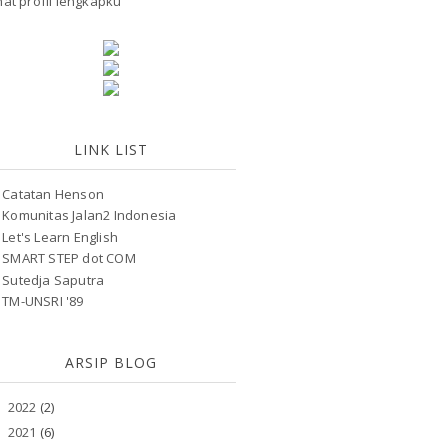
hat profil lengkapku
LINK LIST
Catatan Henson
Komunitas Jalan2 Indonesia
Let's Learn English
SMART STEP dot COM
Sutedja Saputra
TM-UNSRI '89
ARSIP BLOG
2022
(2)
►
2021
(6)
►