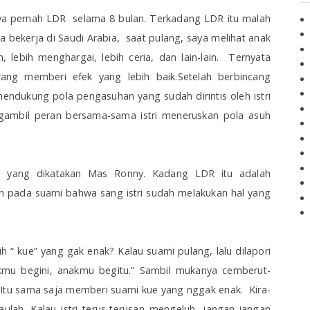
aya pernah LDR
selama 8 bulan. Terkadang LDR itu malah
a bekerja di Saudi Arabia,
saat pulang, saya melihat anak
, lebih menghargai, lebih ceria, dan lain-lain.
Ternyata
ang memberi efek yang lebih baik.Setelah berbincang
endukung pola pengasuhan yang sudah dirintis oleh istri
gambil peran bersama-sama istri meneruskan pola asuh
apa yang dikatakan Mas Ronny. Kadang LDR itu adalah
an pada suami bahwa sang istri sudah melakukan hal yang
ih “ kue” yang gak enak? Kalau suami pulang, lalu dilapori
nakmu begini, anakmu begitu.” Sambil mukanya cemberut-
 Itu sama saja memberi suami kue yang nggak enak.
Kira-
ah. Kalau istri terus-terusan mengeluh, jangan-jangan