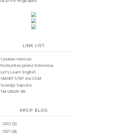
hat profil lengkapku
LINK LIST
Catatan Henson
Komunitas Jalan2 Indonesia
Let's Learn English
SMART STEP dot COM
Sutedja Saputra
TM-UNSRI '89
ARSIP BLOG
2022
(2)
►
2021
(6)
►