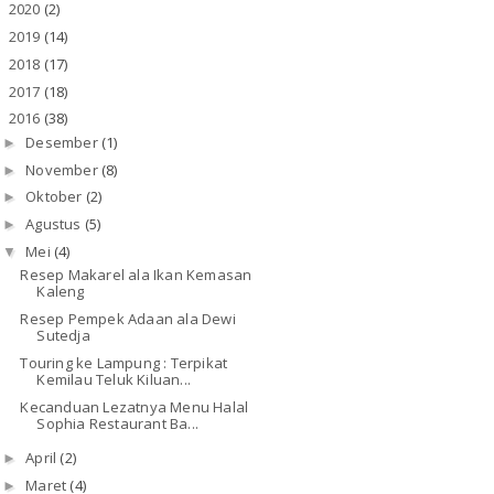
2020
(2)
►
2019
(14)
►
2018
(17)
►
2017
(18)
►
2016
(38)
▼
Desember
(1)
►
November
(8)
►
Oktober
(2)
►
Agustus
(5)
►
Mei
(4)
▼
Resep Makarel ala Ikan Kemasan
Kaleng
Resep Pempek Adaan ala Dewi
Sutedja
Touring ke Lampung : Terpikat
Kemilau Teluk Kiluan...
Kecanduan Lezatnya Menu Halal
Sophia Restaurant Ba...
April
(2)
►
Maret
(4)
►