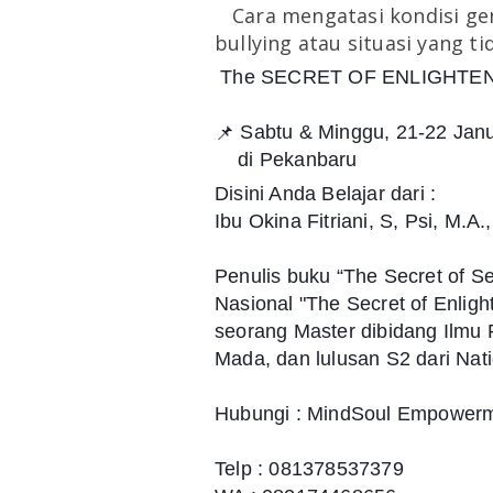
🔸
Cara mengatasi kondisi ge
bullying atau situasi yang 
The SECRET OF ENLIGHTE
Sabtu & Minggu, 21-22 Jan
📌
🏨
di Pekanbaru
Disini Anda Belajar dari :
Ibu Okina Fitriani, S, Psi, M.A.
Penulis buku “The Secret of S
Nasional "The Secret of Enligh
seorang Master dibidang Ilmu P
Mada, dan lulusan S2 dari Nati
Hubungi : MindSoul Empower
Telp : 081378537379