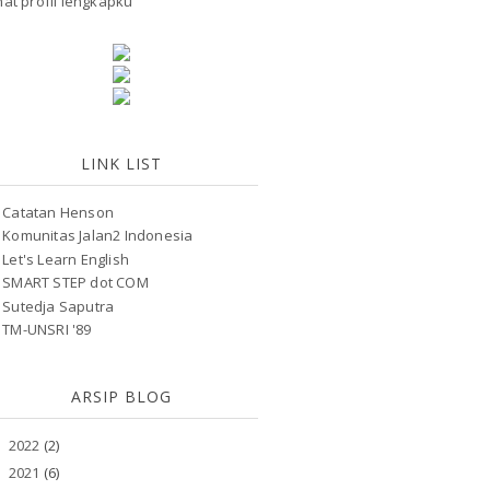
hat profil lengkapku
LINK LIST
Catatan Henson
Komunitas Jalan2 Indonesia
Let's Learn English
SMART STEP dot COM
Sutedja Saputra
TM-UNSRI '89
ARSIP BLOG
2022
(2)
►
2021
(6)
►