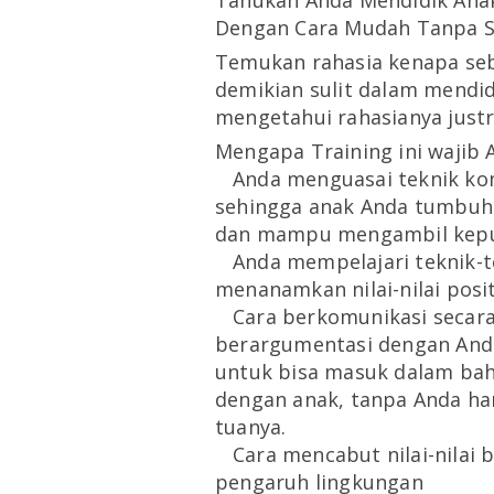
Tahukah Anda Mendidik Anak 
Dengan Cara Mudah Tanpa S
Temukan rahasia kenapa seb
demikian sulit dalam mendi
mengetahui rahasianya jus
Mengapa Training ini wajib A
🔸
Anda menguasai teknik kom
sehingga anak Anda tumbuh 
dan mampu mengambil kepu
🔸
Anda mempelajari teknik-t
menanamkan nilai-nilai posi
🔸
Cara berkomunikasi secara
berargumentasi dengan An
untuk bisa masuk dalam ba
dengan anak, tanpa Anda har
tuanya.
🔸
Cara mencabut nilai-nilai 
pengaruh lingkungan