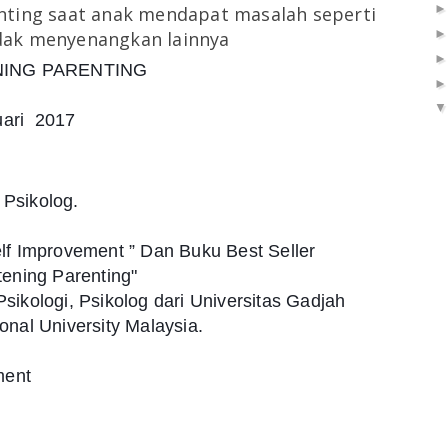
nting saat anak mendapat masalah seperti
tidak menyenangkan lainnya
NING PARENTING
uari 2017
, Psikolog.
elf Improvement ” Dan Buku Best Seller
tening Parenting"
sikologi, Psikolog dari Universitas Gadjah
onal University Malaysia.
ment