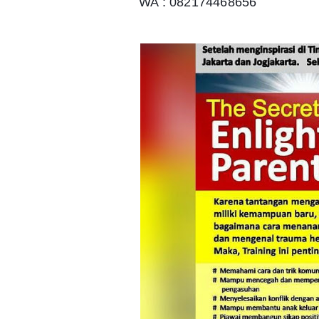
WA : 082174468656