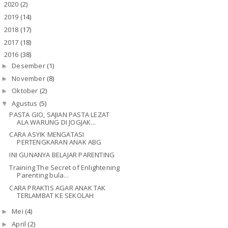
2020
(2)
►
2019
(14)
►
2018
(17)
►
2017
(18)
►
2016
(38)
▼
Desember
(1)
►
November
(8)
►
Oktober
(2)
►
Agustus
(5)
▼
PASTA GIO, SAJIAN PASTA LEZAT
ALA WARUNG DI JOGJAK...
CARA ASYIK MENGATASI
PERTENGKARAN ANAK ABG
INI GUNANYA BELAJAR PARENTING
Training The Secret of Enlightening
Parenting bula...
CARA PRAKTIS AGAR ANAK TAK
TERLAMBAT KE SEKOLAH
Mei
(4)
►
April
(2)
►