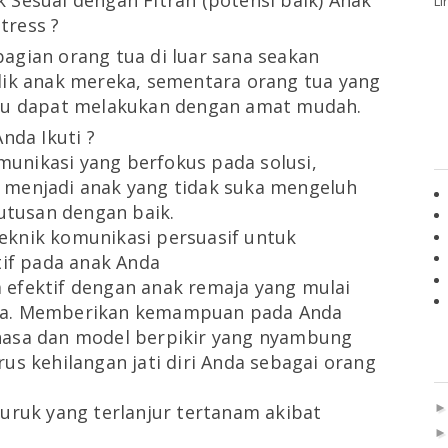
Sesuai dengan Fitrah (potensi baik) Anak
Li
tress ?
agian orang tua di luar sana seakan
dik anak mereka, sementara orang tua yang
tru dapat melakukan dengan amat mudah.
nda Ikuti ?
unikasi yang berfokus pada solusi,
menjadi anak yang tidak suka mengeluh
tusan dengan baik.
eknik komunikasi persuasif untuk
tif pada anak Anda
 efektif dengan anak remaja yang mulai
da. Memberikan kemampuan pada Anda
hasa dan model berpikir yang nyambung
us kehilangan jati diri Anda sebagai orang
buruk yang terlanjur tertanam akibat