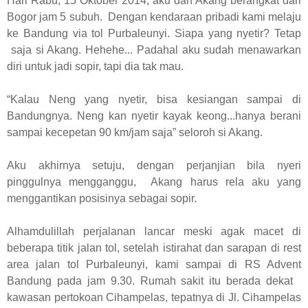
Hari Rabu, 15 Oktober 2014, aku dan Akang berangkat dari
Bogor jam 5 subuh. Dengan kendaraan pribadi kami melaju
ke Bandung via tol Purbaleunyi. Siapa yang nyetir? Tetap
saja si Akang. Hehehe... Padahal aku sudah menawarkan
diri untuk jadi sopir, tapi dia tak mau.
“Kalau Neng yang nyetir, bisa kesiangan sampai di
Bandungnya. Neng kan nyetir kayak keong...hanya berani
sampai kecepetan 90 km/jam saja” seloroh si Akang.
Aku akhirnya setuju, dengan perjanjian bila nyeri
pinggulnya mengganggu, Akang harus rela aku yang
menggantikan posisinya sebagai sopir.
Alhamdulillah perjalanan lancar meski agak macet di
beberapa titik jalan tol, setelah istirahat dan sarapan di rest
area jalan tol Purbaleunyi, kami sampai di RS Advent
Bandung pada jam 9.30. Rumah sakit itu berada dekat
kawasan pertokoan Cihampelas, tepatnya di Jl. Cihampelas