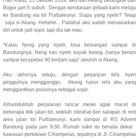
Hari Rabu, 15 Oktober 2014, aku dan Akang berangkat dari
Bogor jam 5 subuh. Dengan kendaraan pribadi kami melaju
ke Bandung via tol Purbaleunyi. Siapa yang nyetir? Tetap
saja si Akang. Hehehe... Padahal aku sudah menawarkan
diri untuk jadi sopir, tapi dia tak mau.
“Kalau Neng yang nyetir, bisa kesiangan sampai di
Bandungnya. Neng kan nyetir kayak keong...hanya berani
sampai kecepetan 90 km/jam saja” seloroh si Akang.
Aku akhirnya setuju, dengan perjanjian bila nyeri
pinggulnya mengganggu, Akang harus rela aku yang
menggantikan posisinya sebagai sopir.
Alhamdulillah perjalanan lancar meski agak macet di
beberapa titik jalan tol, setelah istirahat dan sarapan di rest
area jalan tol Purbaleunyi, kami sampai di RS Advent
Bandung pada jam 9.30. Rumah sakit itu berada dekat
kawasan pertokoan Cihampelas, tepatnya di Jl. Cihampelas