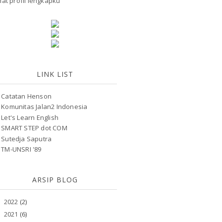
hat profil lengkapku
LINK LIST
Catatan Henson
Komunitas Jalan2 Indonesia
Let's Learn English
SMART STEP dot COM
Sutedja Saputra
TM-UNSRI '89
ARSIP BLOG
2022
(2)
►
2021
(6)
►