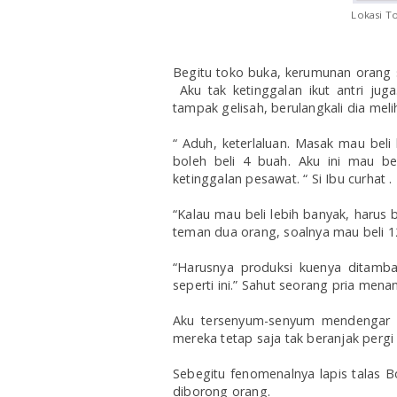
Lokasi T
Begitu toko buka, kerumunan orang 
Aku tak ketinggalan ikut antri ju
tampak gelisah, berulangkali dia mel
“ Aduh, keterlaluan. Masak mau beli 
boleh beli 4 buah. Aku ini mau be
ketinggalan pesawat. “ Si Ibu curhat .
“Kalau mau beli lebih banyak, harus
teman dua orang, soalnya mau beli 12
“Harusnya produksi kuenya ditamba
seperti ini.” Sahut seorang pria men
Aku tersenyum-senyum mendengar 
mereka tetap saja tak beranjak pergi 
Sebegitu fenomenalnya lapis talas B
diborong orang.