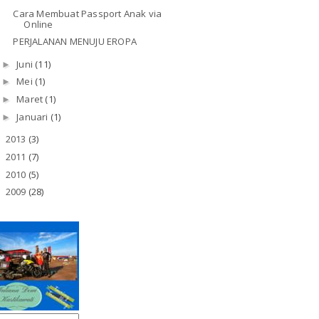
Cara Membuat Passport Anak via
Online
PERJALANAN MENUJU EROPA
Juni
(11)
►
Mei
(1)
►
Maret
(1)
►
Januari
(1)
►
2013
(3)
►
2011
(7)
►
2010
(5)
►
2009
(28)
►