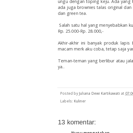
ungu dengan toping keju. Ada yang h
ada juga brownies talas original dan 
dan green tea.
Salah satu hal yang menyebabkan kue
Rp. 25.000-Rp. 28.000,-
Akhir-akhir ini banyak produk lap
macam merk aku coba, tetap saja ya
Teman-teman yang berlibur atau jalan
ya..
Posted by
Juliana Dewi Kartikawati
at
07:0
Labels:
Kuliner
13 komentar:
Nunu
mengatakan...