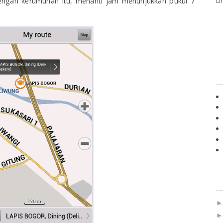
Li
ngan kerumunan itu, menanti jam menunjukkan pukul 7