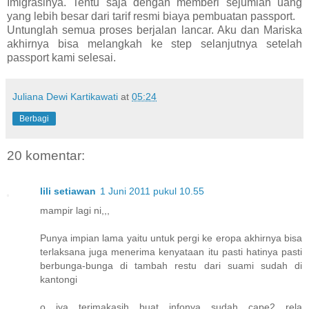
Imigrasinya. Tentu saja dengan memberi sejumlah uang
yang lebih besar dari tarif resmi biaya pembuatan passport.
Untunglah semua proses berjalan lancar. Aku dan Mariska
akhirnya bisa melangkah ke step selanjutnya setelah
passport kami selesai.
Juliana Dewi Kartikawati
at
05:24
Berbagi
20 komentar:
lili setiawan
1 Juni 2011 pukul 10.55
mampir lagi ni,,,
Punya impian lama yaitu untuk pergi ke eropa akhirnya bisa
terlaksana juga menerima kenyataan itu pasti hatinya pasti
berbunga-bunga di tambah restu dari suami sudah di
kantongi
o iya terimakasih buat infonya sudah cape2 rela