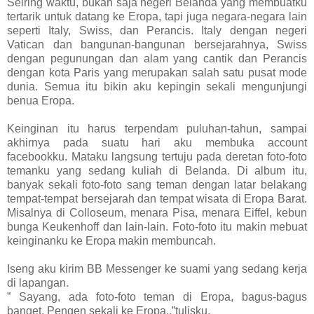
Seiring waktu, bukan saja negeri Belanda yang membuatku
tertarik untuk datang ke Eropa, tapi juga negara-negara lain
seperti Italy, Swiss, dan Perancis. Italy dengan negeri
Vatican dan bangunan-bangunan bersejarahnya, Swiss
dengan pegunungan dan alam yang cantik dan Perancis
dengan kota Paris yang merupakan salah satu pusat mode
dunia. Semua itu bikin aku kepingin sekali mengunjungi
benua Eropa.
Keinginan itu harus terpendam puluhan-tahun, sampai
akhirnya pada suatu hari aku membuka account
facebookku. Mataku langsung tertuju pada deretan foto-foto
temanku yang sedang kuliah di Belanda. Di album itu,
banyak sekali foto-foto sang teman dengan latar belakang
tempat-tempat bersejarah dan tempat wisata di Eropa Barat.
Misalnya di Colloseum, menara Pisa, menara Eiffel, kebun
bunga Keukenhoff dan lain-lain. Foto-foto itu makin mebuat
keinginanku ke Eropa makin membuncah.
Iseng aku kirim BB Messenger ke suami yang sedang kerja
di lapangan.
” Sayang, ada foto-foto teman di Eropa, bagus-bagus
banget. Pengen sekali ke Eropa..”tulisku.