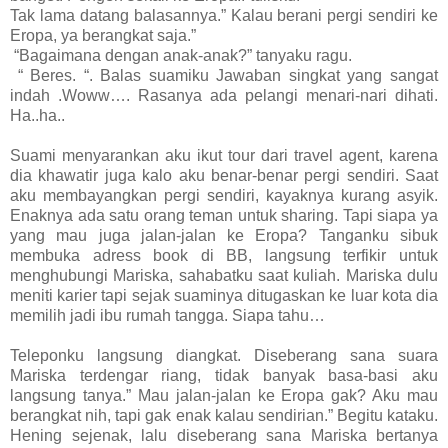
Tak lama datang balasannya.” Kalau berani pergi sendiri ke
Eropa, ya berangkat saja.”
“Bagaimana dengan anak-anak?” tanyaku ragu.
“ Beres. “. Balas suamiku Jawaban singkat yang sangat
indah .
Woww…. Rasanya ada pelangi menari-nari dihati.
Ha..ha..
Suami menyarankan aku ikut tour dari travel agent, karena
dia khawatir juga kalo aku benar-benar pergi sendiri. Saat
aku membayangkan pergi sendiri, kayaknya kurang asyik.
Enaknya ada satu orang teman untuk sharing.
Tapi siapa ya
yang mau juga jalan-jalan ke Eropa? Tanganku sibuk
membuka adress book di BB, langsung terfikir untuk
menghubungi Mariska, sahabatku saat kuliah. Mariska dulu
meniti karier tapi sejak suaminya ditugaskan ke luar kota dia
memilih jadi ibu rumah tangga. Siapa tahu…
Teleponku langsung diangkat. Diseberang sana suara
Mariska terdengar riang, tidak banyak basa-basi aku
langsung tanya.” Mau jalan-jalan ke Eropa gak? Aku mau
berangkat nih, tapi gak enak kalau sendirian.” Begitu kataku.
Hening sejenak, lalu diseberang sana Mariska bertanya