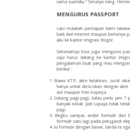
sama suamiku.” Serunya riang. Hore
MENGURUS PASSPORT
Lalu mulailah persiapan kami lakuk
baik dari internet maupun bertanya
aku ke kantor imigrasi Bogor.
Sebenarnya bisa juga mengurus pas
saja harus datang ke kantor imigra
pengalaman buat yang mau mengurus
berikut :
1.
Bawa KTP, akte kelahiran, surat nik
hanya untuk dicocokan dengan akte 
asli maupun foto kopinya.
2.
Datang pagi-pagi, kalau perlu jam 7 
banyak sekali. Jadi supaya tidak terla
pagi.
3.
Begitu sampai, ambil formulir dan 
formulir satu lagi pada petugasdi de
4.
Isi formulir dengan benar, tanda ta n