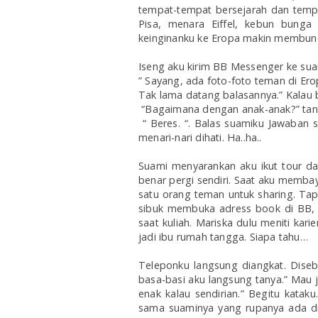
tempat-tempat bersejarah dan tempa
Pisa, menara Eiffel, kebun bunga 
keinginanku ke Eropa makin membun
Iseng aku kirim BB Messenger ke sua
” Sayang, ada foto-foto teman di Ero
Tak lama datang balasannya.” Kalau be
“Bagaimana dengan anak-anak?” tan
“ Beres. “. Balas suamiku Jawaban s
menari-nari dihati. Ha..ha..
Suami menyarankan aku ikut tour dar
benar pergi sendiri. Saat aku membay
satu orang teman untuk sharing.
Tap
sibuk membuka adress book di BB, l
saat kuliah. Mariska dulu meniti kari
jadi ibu rumah tangga. Siapa tahu…
Teleponku langsung diangkat. Diseb
basa-basi aku langsung tanya.” Mau j
enak kalau sendirian.” Begitu katak
sama suaminya yang rupanya ada di