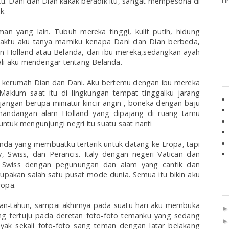
Li
. Dani dan Dian kakak beradik itu, sangat mempesona di
ik.
an yang lain. Tubuh mereka tinggi, kulit putih, hidung
aktu aku tanya mamiku kenapa Dani dan Dian berbeda,
n Holland atau Belanda,
dari ibu mereka,sedangkan ayah
ali aku mendengar tentang Belanda.
in kerumah Dian dan Dani. Aku bertemu dengan ibu mereka
Maklum saat itu di lingkungan tempat tinggalku jarang
jangan berupa miniatur kincir angin , boneka dengan baju
emandangan alam Holland yang dipajang di ruang tamu
ntuk mengunjungi negri itu suatu saat nanti
anda yang membuatku tertarik untuk datang ke Eropa, tapi
ly, Swiss, dan Perancis. Italy dengan negeri Vatican dan
, Swiss dengan pegunungan dan alam yang cantik dan
upakan salah satu pusat mode dunia. Semua itu bikin aku
ropa.
han-tahun, sampai akhirnya pada suatu hari aku membuka
ng tertuju pada deretan foto-foto temanku yang sedang
anyak sekali foto-foto sang teman dengan latar belakang