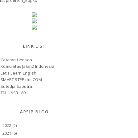
hat profil lengkapku
LINK LIST
Catatan Henson
Komunitas Jalan2 Indonesia
Let's Learn English
SMART STEP dot COM
Sutedja Saputra
TM-UNSRI '89
ARSIP BLOG
2022
(2)
►
2021
(6)
►