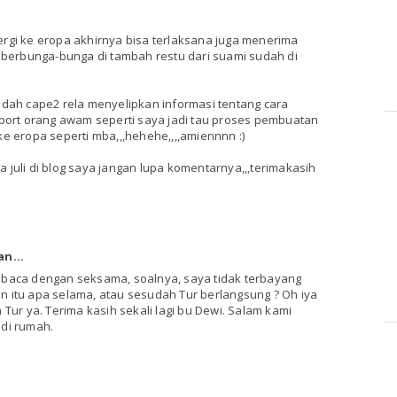
ergi ke eropa akhirnya bisa terlaksana juga menerima
i berbunga-bunga di tambah restu dari suami sudah di
sudah cape2 rela menyelipkan informasi tentang cara
rt orang awam seperti saya jadi tau proses pembuatan
ke eropa seperti mba,,,hehehe,,,,amiennnn :)
 juli di blog saya jangan lupa komentarnya,,,terimakasih
n...
 baca dengan seksama, soalnya, saya tidak terbayang
n itu apa selama, atau sesudah Tur berlangsung ? Oh iya
 Tur ya. Terima kasih sekali lagi bu Dewi. Salam kami
 di rumah.