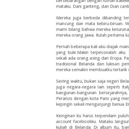
bersebarangan dengan rumah kakekku
mataku.
Dani ganteng, dan Dian cant
Mereka juga
berbeda dibanding tem
mancung dan mata kebiru-biruan. W
mami bilang bahwa mereka keturuna
mereka orang Jawa. Itulah pertama k
Pernah beberapa kali aku diajak ma
yang bule.Makin terpesonalah aku.
sekali ada orang asing dari Eropa.
Pa
tradisional Belanda dan lukisan p
mereka semakin membuatku tertarik u
Seiring waktu, bukan saja negeri Bel
juga negara-negara lain seperti Ita
bangunan-bangunan bersejarahnya
Perancis dengan kota Paris yang mer
kepingin sekali mengunjungi benua E
Keinginan itu harus terpendam pulu
account facebookku. Mataku langsu
kuliah di Belanda. Di album itu, b