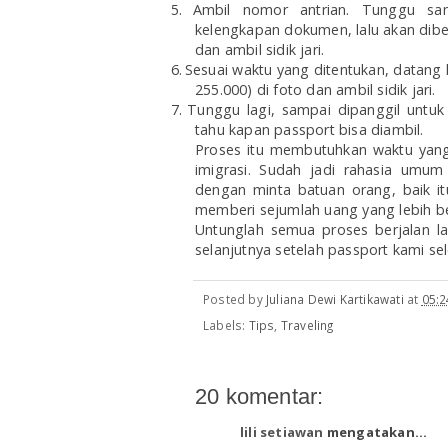
5.
Ambil nomor antrian. Tunggu samp
kelengkapan dokumen, lalu akan diberi
dan ambil sidik jari.
6.
Sesuai waktu yang ditentukan, datang l
255.000) di foto dan ambil sidik jari.
7.
Tunggu lagi, sampai dipanggil untuk 
tahu kapan passport
bisa diambil.
Proses itu membutuhkan waktu yang
imigrasi. Sudah jadi rahasia umum
dengan minta batuan orang, baik it
memberi sejumlah uang yang lebih be
Untunglah semua proses berjalan la
selanjutnya setelah passport kami sel
Posted by
Juliana Dewi Kartikawati
at
05:2
Labels:
Tips
,
Traveling
20 komentar:
lili setiawan
mengatakan...