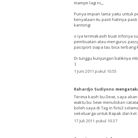
mampir lagi ni,,,
Punya impian lama yaitu untuk p
kenyataan itu pasti hatinya past
kantongi
o iya terimakasih buat infonya 
pembuatan atau mengurus passpo
passport siapa tau bisa terbang 
Di tunggu kunjungan baliknya mba
:)
1 Juni 2011 pukul 10.55
Rahardjo Sudiyono
mengataka
Terima kasih bu Dewi, saya akan
waktu bu Sewi menuliskan catata
boleh saya di Tag in foto2 selama
sekeluarga untuk Bapak dan kel.
17 Juli 2011 pukul 10.37