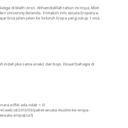
atiga di Math Unsri. Ahhamdulillah tahun ini Insya Alloh
den University Belanda. Trimaksh info wisata Eropanya.
jar bisa jalan-jalan ke Seluruh Eropa yang cukup 1 visa.
lbh indah jika sama anak2 dan bojo. Disaat bahagia di
nara eiffel ada ndak > :D
vel.web.id/2013/03/paket-wisata-muslim-ke-eropa-
wisata eropa[/url]