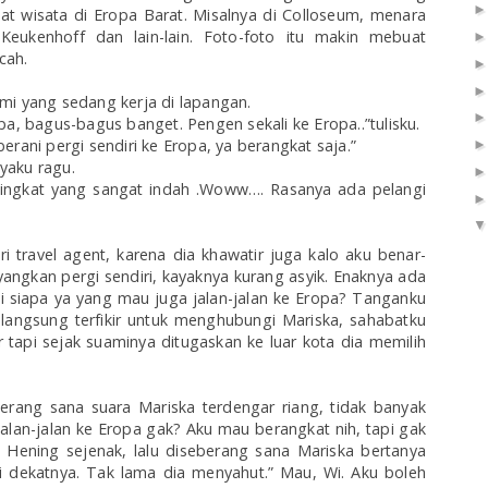
t wisata di Eropa Barat. Misalnya di Colloseum, menara
Keukenhoff dan lain-lain. Foto-foto itu makin mebuat
cah.
mi yang sedang kerja di lapangan.
pa, bagus-bagus banget. Pengen sekali ke Eropa..”tulisku.
rani pergi sendiri ke Eropa, ya berangkat saja.”
yaku ragu.
ingkat yang sangat indah .
Woww…. Rasanya ada pelangi
i travel agent, karena dia khawatir juga kalo aku benar-
angkan pergi sendiri, kayaknya kurang asyik. Enaknya ada
i siapa ya yang mau juga jalan-jalan ke Eropa? Tanganku
angsung terfikir untuk menghubungi Mariska, sahabatku
er tapi sejak suaminya ditugaskan ke luar kota dia memilih
erang sana suara Mariska terdengar riang, tidak banyak
alan-jalan ke Eropa gak? Aku mau berangkat nih, tapi gak
u. Hening sejenak, lalu diseberang sana Mariska bertanya
 dekatnya. Tak lama dia menyahut.” Mau, Wi. Aku boleh