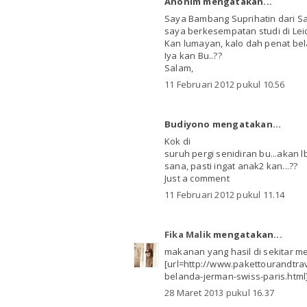
Anonim mengatakan...
Saya Bambang Suprihatin dari Sal
saya berkesempatan studi di Lei
Kan lumayan, kalo dah penat bela
Iya kan Bu..??
Salam,
11 Februari 2012 pukul 10.56
Budiyono mengatakan...
Kok di
suruh pergi senidiran bu...akan 
sana, pasti ingat anak2 kan...??
Just a comment
11 Februari 2012 pukul 11.14
Fika Malik
mengatakan...
makanan yang hasil di sekitar me
[url=http://www.pakettourandtra
belanda-jerman-swiss-paris.html]
28 Maret 2013 pukul 16.37