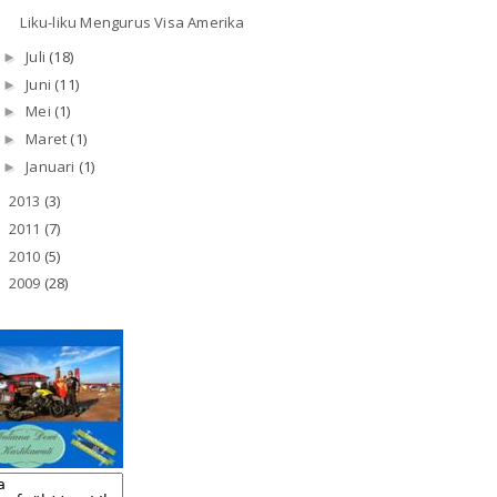
Liku-liku Mengurus Visa Amerika
Juli
(18)
►
Juni
(11)
►
Mei
(1)
►
Maret
(1)
►
Januari
(1)
►
2013
(3)
►
2011
(7)
►
2010
(5)
►
2009
(28)
►