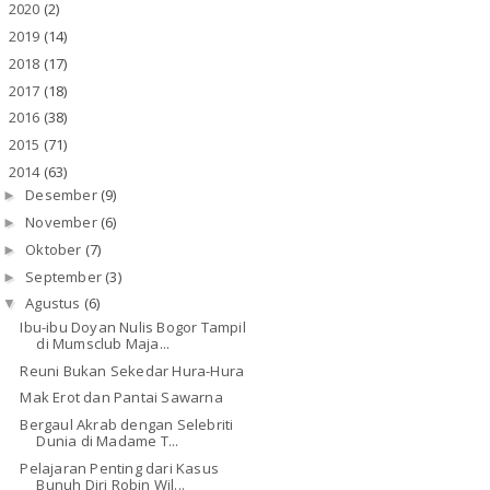
2020
(2)
►
2019
(14)
►
2018
(17)
►
2017
(18)
►
2016
(38)
►
2015
(71)
►
2014
(63)
▼
Desember
(9)
►
November
(6)
►
Oktober
(7)
►
September
(3)
►
Agustus
(6)
▼
Ibu-ibu Doyan Nulis Bogor Tampil
di Mumsclub Maja...
Reuni Bukan Sekedar Hura-Hura
Mak Erot dan Pantai Sawarna
Bergaul Akrab dengan Selebriti
Dunia di Madame T...
Pelajaran Penting dari Kasus
Bunuh Diri Robin Wil...