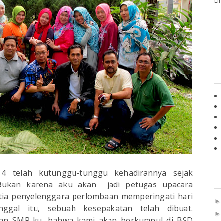
Li
4 telah kutunggu-tunggu kehadirannya sejak
Bukan karena aku akan jadi petugas upacara
tia penyelenggara perlombaan memperingati hari
ggal itu, sebuah kesepakatan telah dibuat.
man SMP-ku, bahwa kami akan berkumpul di BSD