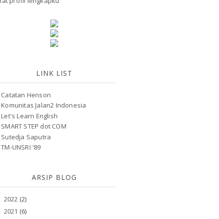
hat profil lengkapku
LINK LIST
Catatan Henson
Komunitas Jalan2 Indonesia
Let's Learn English
SMART STEP dot COM
Sutedja Saputra
TM-UNSRI '89
ARSIP BLOG
2022
(2)
►
2021
(6)
►