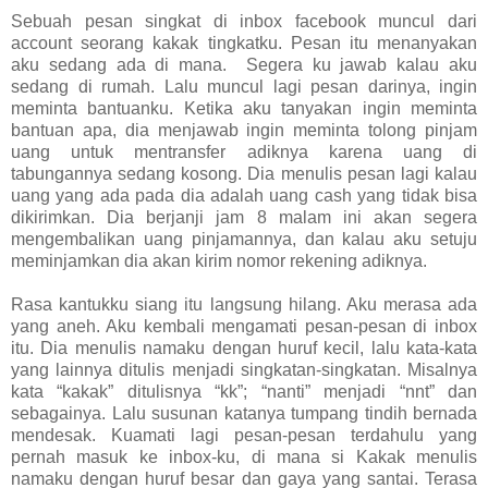
Sebuah pesan singkat di inbox facebook muncul dari
account seorang kakak tingkatku. Pesan itu menanyakan
aku sedang ada di mana. Segera ku jawab kalau aku
sedang di rumah. Lalu muncul lagi pesan darinya, ingin
meminta bantuanku. Ketika aku tanyakan ingin meminta
bantuan apa, dia menjawab ingin meminta tolong pinjam
uang untuk mentransfer adiknya karena uang di
tabungannya sedang kosong. Dia menulis pesan lagi kalau
uang yang ada pada dia adalah uang cash yang tidak bisa
dikirimkan. Dia berjanji jam 8 malam ini akan segera
mengembalikan uang pinjamannya, dan kalau aku setuju
meminjamkan dia akan kirim nomor rekening adiknya.
Rasa kantukku siang itu langsung hilang. Aku merasa ada
yang aneh. Aku kembali mengamati pesan-pesan di inbox
itu. Dia menulis namaku dengan huruf kecil, lalu kata-kata
yang lainnya ditulis menjadi singkatan-singkatan. Misalnya
kata “kakak” ditulisnya “kk”; “nanti” menjadi “nnt” dan
sebagainya. Lalu susunan katanya tumpang tindih bernada
mendesak. Kuamati lagi pesan-pesan terdahulu yang
pernah masuk ke inbox-ku, di mana si Kakak menulis
namaku dengan huruf besar dan gaya yang santai. Terasa