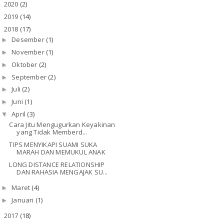
2020
(2)
►
2019
(14)
►
2018
(17)
▼
Desember
(1)
►
November
(1)
►
Oktober
(2)
►
September
(2)
►
Juli
(2)
►
Juni
(1)
►
April
(3)
▼
Cara Jitu Mengugurkan Keyakinan
yang Tidak Memberd...
TIPS MENYIKAPI SUAMI SUKA
MARAH DAN MEMUKUL ANAK
LONG DISTANCE RELATIONSHIP
DAN RAHASIA MENGAJAK SU...
Maret
(4)
►
Januari
(1)
►
2017
(18)
►