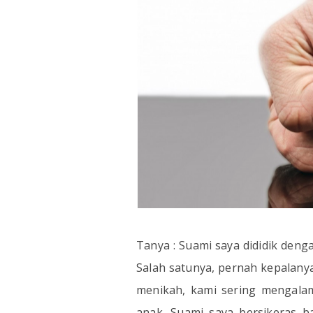
Tanya : Suami saya dididik deng
Salah satunya, pernah kepalany
menikah, kami sering mengala
anak. Suami saya bersikeras 