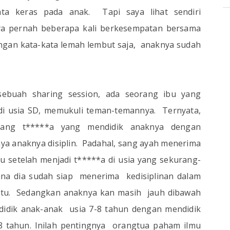
ata keras pada anak.
Tapi saya lihat sendiri
ya pernah beberapa kali berkesempatan bersama
ngan kata-kata lemah lembut saja,
anaknya sudah
sebuah sharing session, ada seorang ibu yang
di usia SD, memukuli teman-temannya.
Ternyata,
rang t*****a yang mendidik anaknya dengan
a anaknya disiplin.
Padahal, sang ayah menerima
itu setelah menjadi t*****a di usia yang sekurang-
ana dia sudah siap
menerima
kedisiplinan dalam
tu.
Sedangkan anaknya kan masih
jauh dibawah
ndidik anak-anak
usia 7-8 tahun dengan mendidik
8 tahun. Inilah pentingnya
orangtua paham ilmu