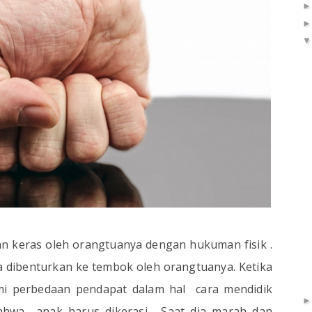
an keras oleh orangtuanya dengan hukuman fisik .
a dibenturkan ke tembok oleh orangtuanya. Ketika
mi perbedaan pendapat dalam hal
cara mendidik
bahwa
anak harus dikerasi.
Saat dia marah dan