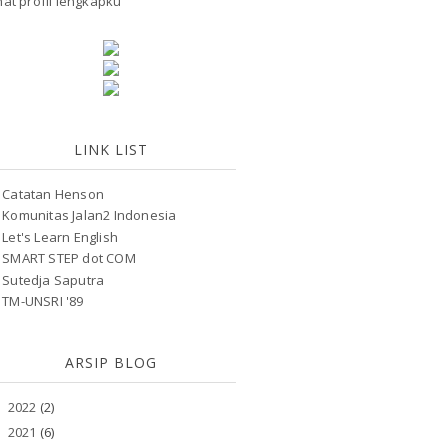
hat profil lengkapku
LINK LIST
Catatan Henson
Komunitas Jalan2 Indonesia
Let's Learn English
SMART STEP dot COM
Sutedja Saputra
TM-UNSRI '89
ARSIP BLOG
2022
(2)
►
2021
(6)
►