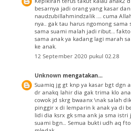
Kepikiran terus takut kalau anak2 di
besarnya jadi orang yang kasar dan 
naudzubillahmindzalik .... cuma Alla
nya.. gak tau harus ngomong sama s
sama suami malah jadi ribut... fak
sama anak ya kadang lagi marah sa
ke anak.
12 September 2020 pukul 02.28
Unknown
mengatakan...
Suamiq jg gt knp ya kasar bgt dgn 
dr anakq lahir dia gak trima klo an
cowok jd skrg bwaanx \nak salah dik
pinggir x di lemparin k anak ya di 
lidi dia ksrx gk sma ank ja sma istri
suami bgn... Semua bukti udh aq ft
mledak