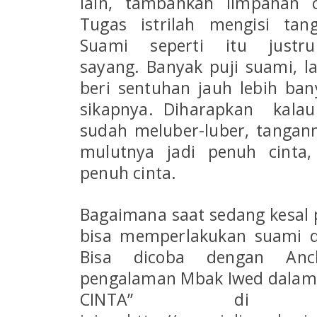
lain, tambahkan limpahan
Tugas istrilah mengisi tan
Suami seperti itu justr
sayang.
Banyak puji suami, la
beri sentuhan jauh lebih ban
sikapnya. Diharapkan k
alau
sudah meluber-luber, tangann
mulutnya jadi penuh cinta,
penuh cinta.
Bagaimana saat sedang kesal p
bisa memperlakukan suami d
Bisa dicoba dengan Anch
pengalaman Mbak Iwed dalam
CINTA” di