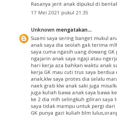
Rasanya jerit anak dipukul di bentak2
17 Mei 2021 pukul 21.35
Unknown
mengatakan...
Suami saya sering banget mukul ana
anak saya dia seolah gak terima m
saya cuma ngasih uang dowang GK 
ngajarin anak saya ngaji atau ngerj
hari kerja aza bahkan waktu anak sa
kerja GK mau cuti trus saya berdua
anak,klw saya protes dia selalu ma
naek grab klw anak saki juga misal
juga kuliah bawa anak saya bawa k
ke 2 dia mlh selingkuh giliran saya 
saya tidak mampu untuk pergi dari l
GK punya gazi kuliah blm lulus,orang