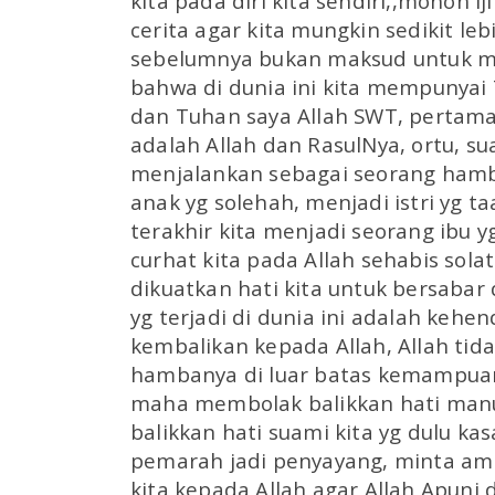
kita pada diri kita sendiri,,mohon ij
cerita agar kita mungkin sedikit l
sebelumnya bukan maksud untuk me
bahwa di dunia ini kita mempunyai 
dan Tuhan saya Allah SWT, pertama 
adalah Allah dan RasulNya, ortu, su
menjalankan sebagai seorang hamb
anak yg solehah, menjadi istri yg t
terakhir kita menjadi seorang ibu y
curhat kita pada Allah sehabis sola
dikuatkan hati kita untuk bersabar
yg terjadi di dunia ini adalah kehend
kembalikan kepada Allah, Allah ti
hambanya di luar batas kemampua
maha membolak balikkan hati manus
balikkan hati suami kita yg dulu ka
pemarah jadi penyayang, minta a
kita kepada Allah agar Allah Apuni 