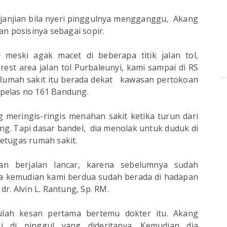
rjanjian bila nyeri pinggulnya mengganggu, Akang
n posisinya sebagai sopir.
r meski agak macet di beberapa titik jalan tol,
 rest area jalan tol Purbaleunyi, kami sampai di RS
 Rumah sakit itu berada dekat kawasan pertokoan
ampelas no 161 Bandung.
 meringis-ringis menahan sakit ketika turun dari
ang. Tapi dasar bandel, dia menolak untuk duduk di
petugas rumah sakit.
ran berjalan lancar, karena sebelumnya sudah
ama kemudian kami berdua sudah berada di hadapan
r. Alvin L. Rantung, Sp. RM.
lah kesan pertama bertemu dokter itu. Akang
i di pinggul yang dideritanya. Kemudian dia