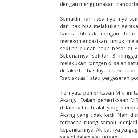
dengan menggunakan tranportasi
Semakin hari rasa nyerinya sem
dan tak bisa melakukan geraka
harus ditekuk dengan teta
merekomendasikan untuk mela
sebuah rumah sakit besar di P
Sebenarnya sekitar 3 minggu
melakukan rontgen di salah sat
di Jakarta, hasilnya disebutka
"sablaksasi" atau pergeseran pos
Ternyata pemeriksaan MRI ini ta
Akang. Dalam pemeriksaan MRI,
dalam sebuah alat yang mempun
Akang yang tidak kecil. Nah, di
terhadap ruang sempit menjadi
kepanikannya. Akibatnya ya gag
saja di dalam alat tersebut.