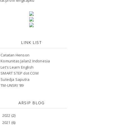
hat profil lengkapku
LINK LIST
Catatan Henson
Komunitas Jalan2 Indonesia
Let's Learn English
SMART STEP dot COM
Sutedja Saputra
TM-UNSRI '89
ARSIP BLOG
2022
(2)
►
2021
(6)
►