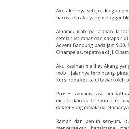
Aku akhirnya setuju, dengan pe
harus rela aku yang menggantika
Alhamdulillah perjalanan lanca
setelah istirahat dan sarapan di
Advent Bandung pada jam 9.30.
Cihampelas, tepatnya di Jl. Cih
Aku kasihan melihat Akang yang
mobil, jalannya terpincang-pinc
kursi roda ketika di tawari oleh 
Proses administrasi pendafta
didaftarkan via telepon. Tak l
dokter yang dimaksud. Namanya d
Ramah dan penuh senyum. Itu
menceritakan bagaimana nyer