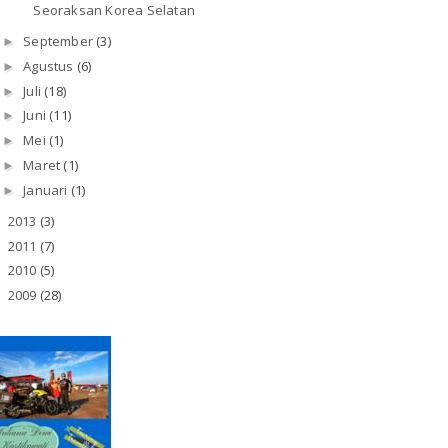
Seoraksan Korea Selatan
September
(3)
►
Agustus
(6)
►
Juli
(18)
►
Juni
(11)
►
Mei
(1)
►
Maret
(1)
►
Januari
(1)
►
2013
(3)
►
2011
(7)
►
2010
(5)
►
2009
(28)
►