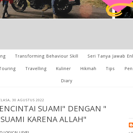
ing
Transforming Behaviour Skill
Seri Tanya Jawab En
Touring
Travelling
Kuliner
Hikmah
Tips
Pen
Diary
ELASA, 30 AGUSTUS 2022
ENCINTAI SUAMI" DENGAN "
SUAMI KARENA ALLAH"
 LOGICAL LEVEL