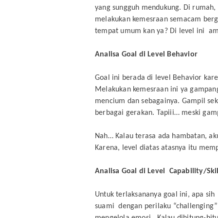
yang sungguh mendukung. Di rumah, d
melakukan kemesraan semacam berga
tempat umum kan ya? Di level ini am
Analisa Goal di Level Behavior
Goal ini berada di level Behavior ka
Melakukan kemesraan ini ya gampan
mencium dan sebagainya. Gampil seku
berbagai gerakan. Tapiii… meski gamp
Nah… Kalau terasa ada hambatan, aku h
Karena, level diatas atasnya itu mem
Analisa Goal di Level Capability/Skil
Untuk terlaksananya goal ini, apa si
suami dengan perilaku “challenging