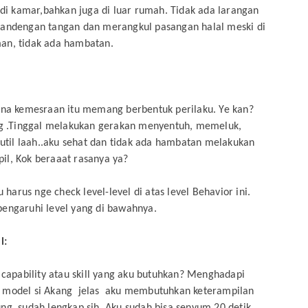
i kamar,bahkan juga di luar rumah. Tidak ada larangan
ndengan tangan dan merangkul pasangan halal meski di
an, tidak ada hambatan.
rena kemesraan itu memang berbentuk perilaku. Ye kan?
g .Tinggal melakukan gerakan menyentuh, memeluk,
til laah..aku sehat dan tidak ada hambatan melakukan
il, Kok beraaat rasanya ya?
arus nge check level-level di atas level Behavior ini.
pengaruhi level yang di bawahnya.
l:
h capability atau skill yang aku butuhkan? Menghadapi
” model si Akang jelas aku membutuhkan keterampilan