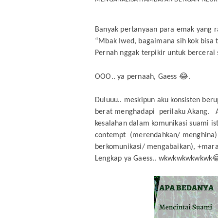
Banyak pertanyaan para emak yang ra
“Mbak Iwed, bagaimana sih kok bisa
Pernah nggak terpikir untuk bercerai 
😂
OOO.. ya pernaah, Gaess
.
Duluuu.. meskipun aku konsisten be
berat menghadapi perilaku Akang. A
kesalahan dalam komunikasi suami ist
contempt (merendahkan/ menghina), d
berkomunikasi/ mengabaikan), +mar
Lengkap ya Gaess.. wkwkwkwkwkw