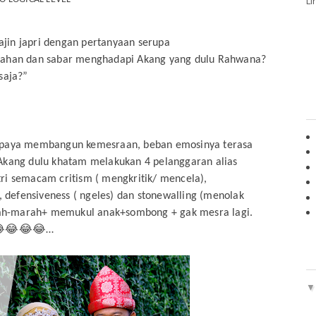
Li
jin japri dengan pertanyaan serupa
 tahan dan sabar menghadapi Akang yang dulu Rahwana?
saja?”
rupaya membangun kemesraan, beban emosinya terasa
kang dulu khatam melakukan 4 pelanggaran alias
ri semacam critism ( mengkritik/ mencela),
efensiveness ( ngeles) dan stonewalling (menolak
ah-marah+ memukul anak+sombong + gak mesra lagi.
k😂😂😂😂…