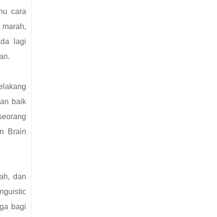
hu cara
 marah,
ada lagi
an.
elakang
an baik
 seorang
n Brain
rah, dan
guistic
uga bagi