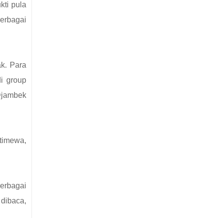
kti pula
erbagai
ak. Para
i group
Djambek
timewa,
erbagai
 dibaca,