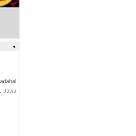
▼
Padahal
n, Jawa