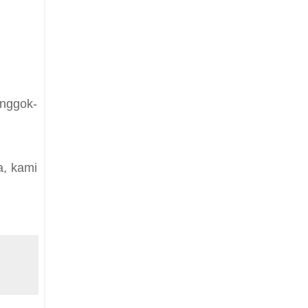
nggok-
a, kami