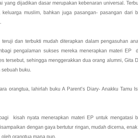
lai yang dijadikan dasar merupakan kebenaran universal. Terbu
ya keluarga muslim, bahkan juga pasangan- pasangan dari b
.
ah teruji dan terbukti mudah diterapkan dalam pengasuhan an
i membagi pengalaman sukses mereka menerapkan materi EP d
s tersebut, sehingga menggerakkan dua orang alumni, Gita 
m sebuah buku.
a orangtua, lahirlah buku A Parent’s Diary- Anakku Tamu Is
agi kisah nyata menerapkan materi EP untuk mengatasi b
isampaikan dengan gaya bertutur ringan, mudah dicerna, enak
n oleh orangtua mana pun.