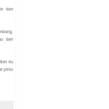
te dan
mbang,
gu dari
ket itu
t pintu