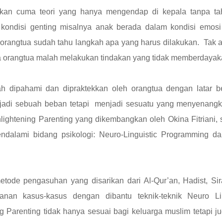
 bukan cuma teori yang hanya mengendap di kepala tanpa ta
kondisi genting misalnya anak berada dalam kondisi emosi
, orangtua sudah tahu langkah apa yang harus dilakukan. Tak 
ya orangtua malah melakukan tindakan yang tidak memberdayak
ah dipahami dan dipraktekkan oleh orangtua dengan latar b
jadi sebuah beban tetapi menjadi sesuatu yang menyenangk
lightening Parenting yang dikembangkan oleh Okina Fitriani,
dalami bidang psikologi: Neuro-Linguistic Programming da
etode pengasuhan yang disarikan dari Al-Qur’an, Hadist, Si
nan kasus-kasus dengan dibantu teknik-teknik Neuro Lin
Parenting tidak hanya sesuai bagi keluarga muslim tetapi j