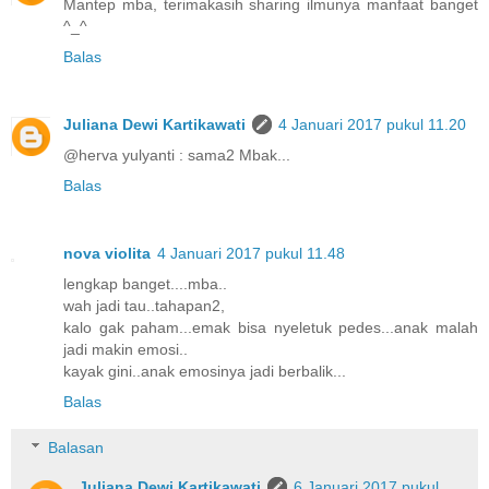
Mantep mba, terimakasih sharing ilmunya manfaat banget
^_^
Balas
Juliana Dewi Kartikawati
4 Januari 2017 pukul 11.20
@herva yulyanti : sama2 Mbak...
Balas
nova violita
4 Januari 2017 pukul 11.48
lengkap banget....mba..
wah jadi tau..tahapan2,
kalo gak paham...emak bisa nyeletuk pedes...anak malah
jadi makin emosi..
kayak gini..anak emosinya jadi berbalik...
Balas
Balasan
Juliana Dewi Kartikawati
6 Januari 2017 pukul