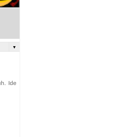
▼
h. Ide