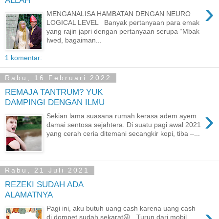
›
MENGANALISA HAMBATAN DENGAN NEURO
LOGICAL LEVEL Banyak pertanyaan para emak
yang rajin japri dengan pertanyaan serupa “Mbak
Iwed, bagaiman...
1 komentar:
Rabu, 16 Februari 2022
REMAJA TANTRUM? YUK
DAMPINGI DENGAN ILMU
›
Sekian lama suasana rumah kerasa adem ayem
damai sentosa sejahtera. Di suatu pagi awal 2021
yang cerah ceria ditemani secangkir kopi, tiba –...
Rabu, 21 Juli 2021
REZEKI SUDAH ADA
ALAMATNYA
›
Pagi ini, aku butuh uang cash karena uang cash
di dompet sudah sekarat😜. Turun dari mobil,