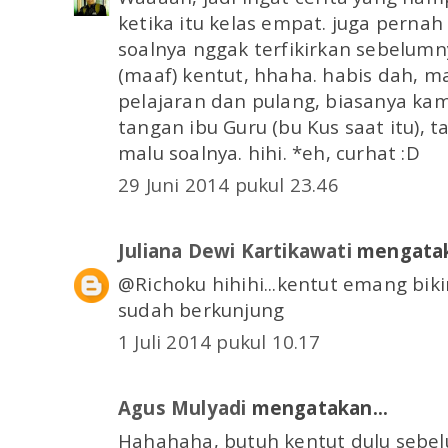
ketika itu kelas empat. juga pernah 
soalnya nggak terfikirkan sebelumny
(maaf) kentut, hhaha. habis dah, ma
pelajaran dan pulang, biasanya ka
tangan ibu Guru (bu Kus saat itu), t
malu soalnya. hihi. *eh, curhat :D
29 Juni 2014 pukul 23.46
Juliana Dewi Kartikawati
mengatak
@Richoku hihihi...kentut emang bik
sudah berkunjung
1 Juli 2014 pukul 10.17
Agus Mulyadi
mengatakan...
Hahahaha, butuh kentut dulu sebe