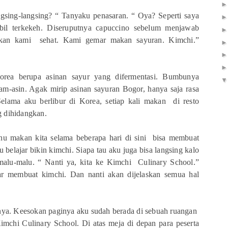
gsing-langsing? “ Tanyaku penasaran. “ Oya? Seperti saya
il terkekeh. Diseruputnya capuccino sebelum menjawab
akan kami sehat. Kami gemar makan sayuran. Kimchi.”
rea berupa asinan sayur yang difermentasi. Bumbunya
m-asin. Agak mirip asinan sayuran Bogor, hanya saja rasa
elama aku berlibur di Korea, setiap kali makan di resto
g dihidangkan.
nu makan kita selama beberapa hari di sini bisa membuat
 belajar bikin kimchi. Siapa tau aku juga bisa langsing kalo
malu-malu. “ Nanti ya, kita ke Kimchi Culinary School.”
jar membuat kimchi. Dan nanti akan dijelaskan semua hal
nya. Keesokan paginya aku sudah berada di sebuah ruangan
Kimchi Culinary School. Di atas meja di depan para peserta