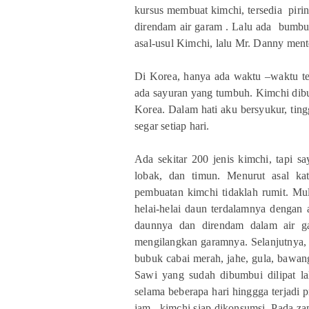
kursus membuat kimchi, tersedia piri
direndam air garam . Lalu ada bumbu
asal-usul Kimchi, lalu Mr. Danny men
Di Korea, hanya ada waktu –waktu ter
ada sayuran yang tumbuh. Kimchi dibu
Korea. Dalam hati aku bersyukur, tingg
segar setiap hari.
Ada sekitar 200 jenis kimchi, tapi s
lobak, dan timun. Menurut asal ka
pembuatan kimchi tidaklah rumit. Mul
helai-helai daun terdalamnya dengan 
daunnya dan direndam dalam air g
mengilangkan garamnya. Selanjutnya, 
bubuk cabai merah, jahe, gula, bawan
Sawi yang sudah dibumbui dilipat l
selama beberapa hari hinggga terjadi 
jam, kimchi siap dikonsumsi. Pada za