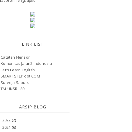
hat profil lengkapku
LINK LIST
Catatan Henson
Komunitas Jalan2 Indonesia
Let's Learn English
SMART STEP dot COM
Sutedja Saputra
TM-UNSRI '89
ARSIP BLOG
2022
(2)
►
2021
(6)
►