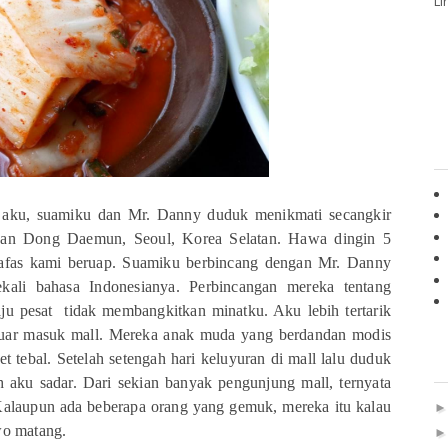
Li
 aku, suamiku dan Mr. Danny duduk menikmati secangkir
asan Dong Daemun, Seoul, Korea Selatan. Hawa dingin 5
afas kami beruap. Suamiku berbincang dengan Mr. Danny
ekali bahasa Indonesianya. Perbincangan mereka tentang
u pesat tidak membangkitkan minatku. Aku lebih tertarik
eluar masuk mall. Mereka anak muda yang berdandan modis
t tebal. Setelah setengah hari keluyuran di mall lalu duduk
ah aku sadar. Dari sekian banyak pengunjung mall, ternyata
Kalaupun ada beberapa orang yang gemuk, mereka itu kalau
wo matang.