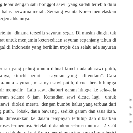
ng lebar dengan satu bonggol sawi yang sudah terlebih dulu
 halus berwarna merah. Seorang wanita Korea menjelaskan
terjemahkannya.
tentu dimana tersedia sayuran segar. Di musim dingin tak
at untuk menjamin ketersediaan sayuran sepanjang tahun di
al di Indonesia yang beriklim tropis dan selalu ada sayuran
ayuran yang paling umum dibuat kimchi adalah sawi putih,
tanya, kimchi berarti “ sayuran yang direndam”. Cara
a-mula sayuran, misalnya sawi putih, dicuci bersih hingga
air mengalir. Lalu sawi ditaburi garam hingga ke sela-sela
aram selama 6 jam. Kemudian sawi dicuci lagi untuk
sawi diolesi merata dengan bumbu halus yang terbuat dari
g putih, lobak, daun bawang , sedikit garam dan saus ikan.
alu dimasukkan ke dalam tempayan tertutup dan dibiarkan
proses fermentasi. Setelah didiamkan selama minimal 2 x 24
man dahulu, rakyat Korea menyimpan tempayan besar berisi