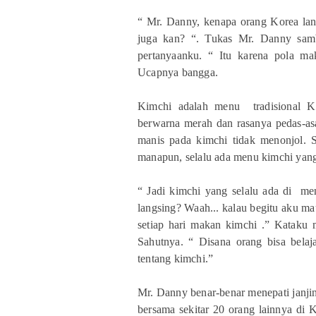
“ Mr. Danny, kenapa orang Korea lan
juga kan? “. Tukas Mr. Danny samb
pertanyaanku. “ Itu karena pola m
Ucapnya bangga.
Kimchi adalah menu tradisional Ko
berwarna merah dan rasanya pedas-asa
manis pada kimchi tidak menonjol. S
manapun, selalu ada menu kimchi yan
“ Jadi kimchi yang selalu ada di me
langsing? Waah... kalau begitu aku mau
setiap hari makan kimchi .” Kataku 
Sahutnya. “ Disana orang bisa bela
tentang kimchi.”
Mr. Danny benar-benar menepati janji
bersama sekitar 20 orang lainnya di 