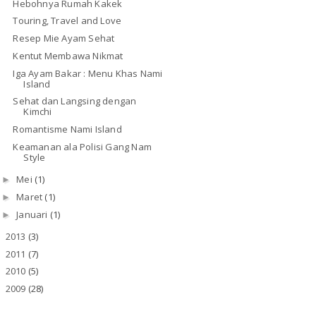
Hebohnya Rumah Kakek
Touring, Travel and Love
Resep Mie Ayam Sehat
Kentut Membawa Nikmat
Iga Ayam Bakar : Menu Khas Nami
Island
Sehat dan Langsing dengan
Kimchi
Romantisme Nami Island
Keamanan ala Polisi Gang Nam
Style
Mei
(1)
►
Maret
(1)
►
Januari
(1)
►
2013
(3)
►
2011
(7)
►
2010
(5)
►
2009
(28)
►