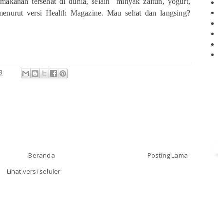
makanan tersehat di dunia, selain minyak zaitun, yogurt,
) menurut versi Health Magazine. Mau sehat dan langsing?
3
Beranda
Posting Lama
Lihat versi seluler