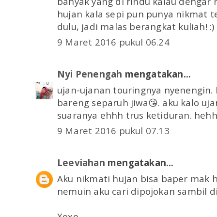
banyak yang di rindu kalau dengar ri
hujan kala sepi pun punya nikmat te
dulu, jadi malas berangkat kuliah! :)
9 Maret 2016 pukul 06.24
Nyi Penengah
mengatakan...
ujan-ujanan touringnya nyenengin.
bareng separuh jiwa😘. aku kalo uja
suaranya ehhh trus ketiduran. hehh
9 Maret 2016 pukul 07.13
Leeviahan
mengatakan...
Aku nikmati hujan bisa baper mak h
nemuin aku cari dipojokan sambil 
Xoxo,