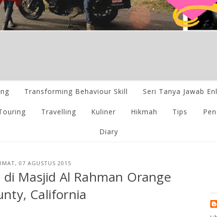
ing
Transforming Behaviour Skill
Seri Tanya Jawab En
Touring
Travelling
Kuliner
Hikmah
Tips
Pen
Diary
UMAT, 07 AGUSTUS 2015
 di Masjid Al Rahman Orange
nty, California