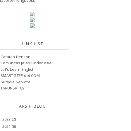
hat profil lengkapku
LINK LIST
Catatan Henson
Komunitas Jalan2 Indonesia
Let's Learn English
SMART STEP dot COM
Sutedja Saputra
TM-UNSRI '89
ARSIP BLOG
2022
(2)
►
2021
(6)
►