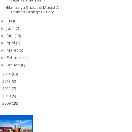
Negeri Paman Sam
Nikmatnya Shalat di Masjid Al
Rahman Orange County...
Juli
(8)
►
Juni
(7)
►
Mei
(10)
►
April
(8)
►
Maret
(5)
►
Februari
(4)
►
Januari
(8)
►
2014
(63)
►
2013
(3)
►
2011
(7)
►
2010
(5)
►
2009
(28)
►