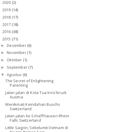
2020
(2)
►
2019
(14)
►
2018
(17)
►
2017
(18)
►
2016
(38)
►
2015
(71)
▼
Desember
(6)
►
November
(1)
►
Oktober
(1)
►
September
(7)
►
Agustus
(6)
▼
The Secret of Enlightening
Parenting
Jalan-jalan di Kota Tua Inns'bruck
Austria
Menikmati Keindahan Buochs
Switzerland
Jalan-jalan ke Schaffhausen Rhein
Falls Switzerland
Little Saigon, Sekelumit Vietnam di