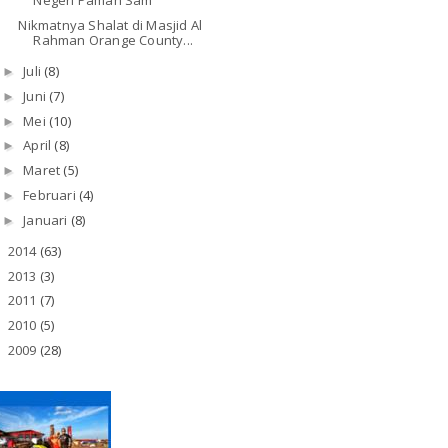
Negeri Paman Sam
Nikmatnya Shalat di Masjid Al
Rahman Orange County...
Juli
(8)
►
Juni
(7)
►
Mei
(10)
►
April
(8)
►
Maret
(5)
►
Februari
(4)
►
Januari
(8)
►
2014
(63)
►
2013
(3)
►
2011
(7)
►
2010
(5)
►
2009
(28)
►