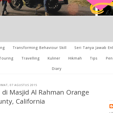
ing
Transforming Behaviour Skill
Seri Tanya Jawab En
Touring
Travelling
Kuliner
Hikmah
Tips
Pen
Diary
UMAT, 07 AGUSTUS 2015
 di Masjid Al Rahman Orange
nty, California