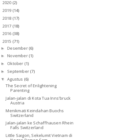
2020
(2)
►
2019
(14)
►
2018
(17)
►
2017
(18)
►
2016
(38)
►
2015
(71)
▼
Desember
(6)
►
November
(1)
►
Oktober
(1)
►
September
(7)
►
Agustus
(6)
▼
The Secret of Enlightening
Parenting
Jalan-jalan di Kota Tua Inns'bruck
Austria
Menikmati Keindahan Buochs
Switzerland
Jalan-jalan ke Schaffhausen Rhein
Falls Switzerland
Little Saigon, Sekelumit Vietnam di