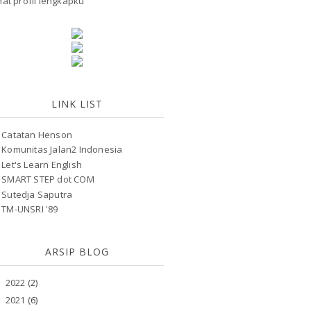
hat profil lengkapku
LINK LIST
Catatan Henson
Komunitas Jalan2 Indonesia
Let's Learn English
SMART STEP dot COM
Sutedja Saputra
TM-UNSRI '89
ARSIP BLOG
2022
(2)
►
2021
(6)
►